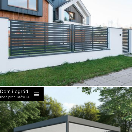
akcesoria
Dom i ogród
Ilość produktów 14