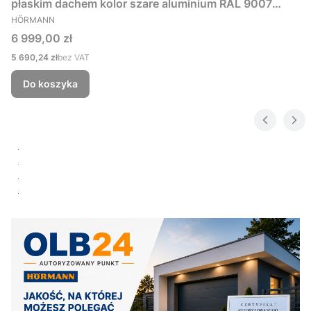
płaskim dachem kolor szare aluminium RAL 9007
PRODUCENT
229x181 cm
HÖRMANN
Cena
6 999,00 zł
Cena
5 690,24 zł
bez VAT
Do koszyka