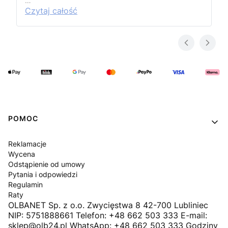
…
Czytaj całość
Linki w stopce
POMOC
Reklamacje
Wycena
Odstąpienie od umowy
Pytania i odpowiedzi
Regulamin
Raty
OLBANET Sp. z o.o. Zwycięstwa 8 42-700 Lubliniec
NIP: 5751888661 Telefon: +48 662 503 333 E-mail:
sklep@olb24.pl WhatsApp: +48 662 503 333 Godziny