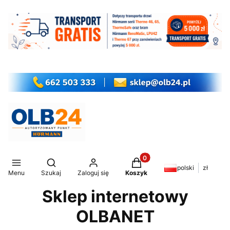
Produkty w koszyku: 0. Z
Otwórz wyszukiwarkę
polski
zł
Menu
Szukaj
Zaloguj się
Koszyk
Sklep internetowy
OLBANET