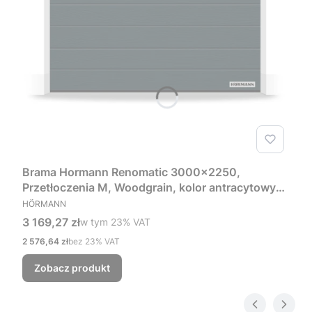
Brama Hormann Renomatic 3000x2250,
Przetłoczenia M, Woodgrain, kolor antracytowy
PRODUCENT
RAL 7016 + Prowadzenie Z
HÖRMANN
Cena brutto
3 169,27 zł
w tym %s VAT
w tym
23%
VAT
Cena netto
2 576,64 zł
bez 23% VAT
Zobacz produkt