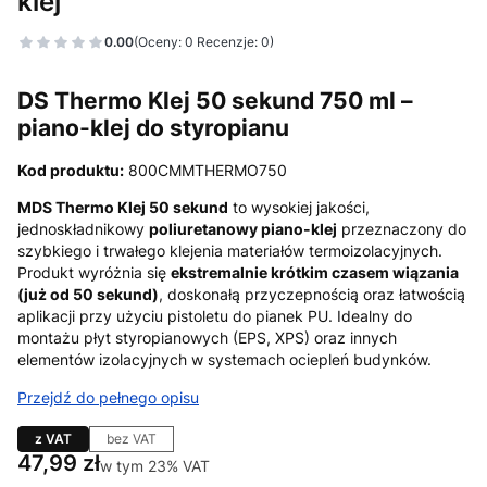
klej
0.00
(Oceny: 0 Recenzje: 0)
DS Thermo Klej 50 sekund 750 ml –
piano-klej do styropianu
Kod produktu:
800CMMTHERMO750
MDS Thermo Klej 50 sekund
to wysokiej jakości,
jednoskładnikowy
poliuretanowy piano-klej
przeznaczony do
szybkiego i trwałego klejenia materiałów termoizolacyjnych.
Produkt wyróżnia się
ekstremalnie krótkim czasem wiązania
(już od 50 sekund)
, doskonałą przyczepnością oraz łatwością
aplikacji przy użyciu pistoletu do pianek PU. Idealny do
montażu płyt styropianowych (EPS, XPS) oraz innych
elementów izolacyjnych w systemach ociepleń budynków.
Przejdź do pełnego opisu
z VAT
bez VAT
Cena
47,99 zł
w tym 23% VAT
w tym
23%
VAT