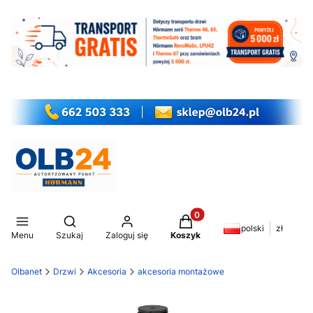
Produkty w koszyku: 0. Z
Otwórz wyszukiwarkę
polski
zł
Menu
Szukaj
Zaloguj się
Koszyk
Olbanet
Drzwi
Akcesoria
akcesoria montażowe