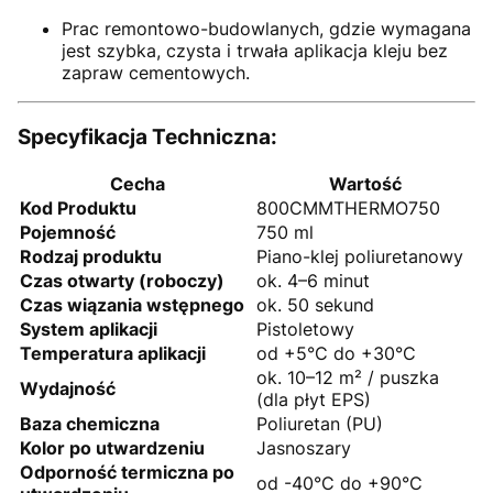
Prac remontowo-budowlanych, gdzie wymagana
jest szybka, czysta i trwała aplikacja kleju bez
zapraw cementowych.
Specyfikacja Techniczna:
Cecha
Wartość
Kod Produktu
800CMMTHERMO750
Pojemność
750 ml
Rodzaj produktu
Piano-klej poliuretanowy
Czas otwarty (roboczy)
ok. 4–6 minut
Czas wiązania wstępnego
ok. 50 sekund
System aplikacji
Pistoletowy
Temperatura aplikacji
od +5°C do +30°C
ok. 10–12 m² / puszka
Wydajność
(dla płyt EPS)
Baza chemiczna
Poliuretan (PU)
Kolor po utwardzeniu
Jasnoszary
Odporność termiczna po
od -40°C do +90°C