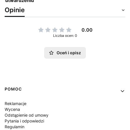
utwardzeniu
Opinie
0.00
Liczba ocen: 0
Oceń i opisz
Linki w stopce
POMOC
Reklamacje
Wycena
Odstąpienie od umowy
Pytania i odpowiedzi
Regulamin