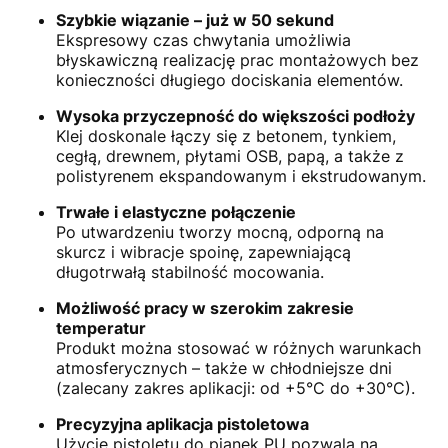
Szybkie wiązanie – już w 50 sekund
Ekspresowy czas chwytania umożliwia
błyskawiczną realizację prac montażowych bez
konieczności długiego dociskania elementów.
Wysoka przyczepność do większości podłoży
Klej doskonale łączy się z betonem, tynkiem,
cegłą, drewnem, płytami OSB, papą, a także z
polistyrenem ekspandowanym i ekstrudowanym.
Trwałe i elastyczne połączenie
Po utwardzeniu tworzy mocną, odporną na
skurcz i wibracje spoinę, zapewniającą
długotrwałą stabilność mocowania.
Możliwość pracy w szerokim zakresie
temperatur
Produkt można stosować w różnych warunkach
atmosferycznych – także w chłodniejsze dni
(zalecany zakres aplikacji: od +5°C do +30°C).
Precyzyjna aplikacja pistoletowa
Użycie pistoletu do pianek PU pozwala na