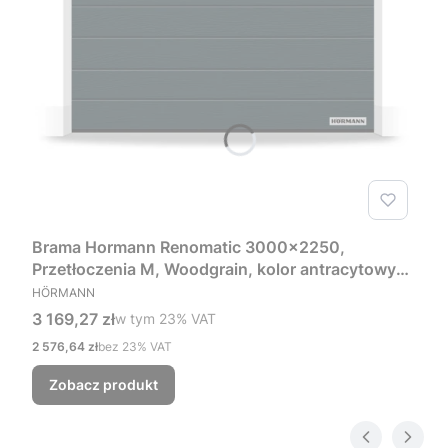
Brama Hormann Renomatic 3000x2250,
Przetłoczenia M, Woodgrain, kolor antracytowy
PRODUCENT
RAL 7016 + Prowadzenie Z
HÖRMANN
Cena brutto
3 169,27 zł
w tym %s VAT
w tym
23%
VAT
Cena netto
2 576,64 zł
bez 23% VAT
Zobacz produkt