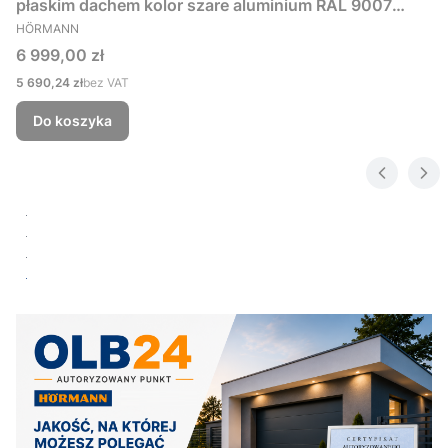
płaskim dachem kolor szare aluminium RAL 9007
PRODUCENT
229x181 cm
HÖRMANN
Cena
6 999,00 zł
Cena
5 690,24 zł
bez VAT
Do koszyka