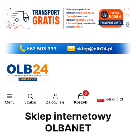
Produkty w koszyku: 0. Z
Otwórz wyszukiwarkę
polski
zł
Menu
Szukaj
Zaloguj się
Koszyk
Sklep internetowy
OLBANET