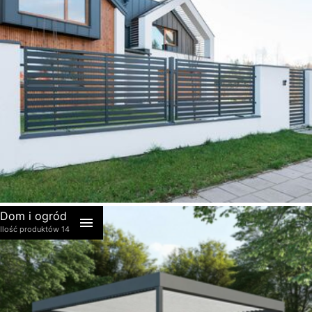
akcesoria
Dom i ogród
Ilość produktów 14