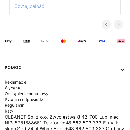
…
Czytaj całość
Linki w stopce
POMOC
Reklamacje
Wycena
Odstąpienie od umowy
Pytania i odpowiedzi
Regulamin
Raty
OLBANET Sp. z o.o. Zwycięstwa 8 42-700 Lubliniec
NIP: 5751888661 Telefon: +48 662 503 333 E-mail:
sklep@olb24.pl WhatsApp: +48 662 503 333 Godziny