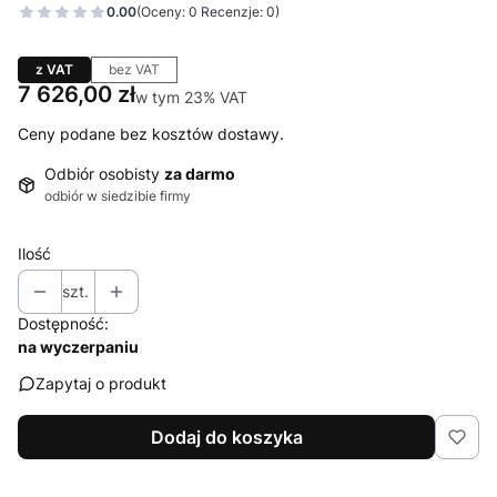
0.00
(Oceny: 0 Recenzje: 0)
z VAT
bez VAT
Cena
7 626,00 zł
w tym 23% VAT
w tym
23%
VAT
Ceny podane bez kosztów dostawy.
Odbiór osobisty
za darmo
odbiór w siedzibie firmy
Ilość
szt.
Dostępność:
na wyczerpaniu
Zapytaj o produkt
Dodaj do koszyka