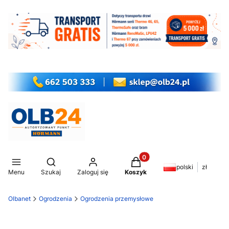
Produkty w koszyku: 0. Z
Otwórz wyszukiwarkę
polski
zł
Menu
Szukaj
Zaloguj się
Koszyk
Olbanet
Ogrodzenia
Ogrodzenia przemysłowe