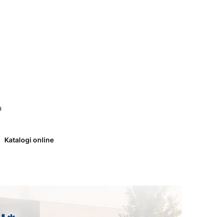
 0. Zobacz szczegóły
ł
Katalogi online