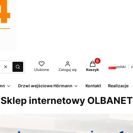
Produkty w koszyku:
polski
z
Wyczyść
Szukaj
Ulubione
Zaloguj się
Koszyk
ann
Drzwi wejściowe Hörmann
Kontakt
Realizacje
Sklep internetowy OLBANET