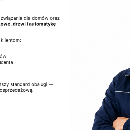
ozwiązania dla domów oraz
owe, drzwi i automatykę
klientom:
tów
ucenta
ższy standard obsługi —
posprzedażową.