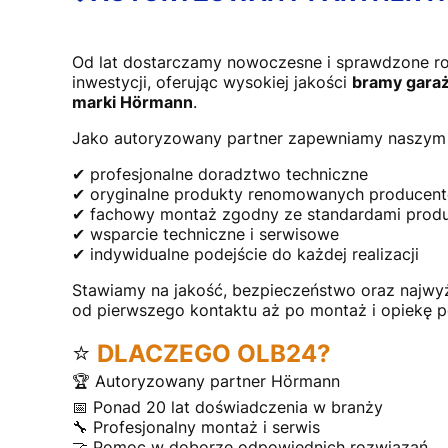
Od lat dostarczamy nowoczesne i sprawdzone r
inwestycji, oferując wysokiej jakości
bramy garaż
marki Hörmann
.
Jako autoryzowany partner zapewniamy naszym 
✔ profesjonalne doradztwo techniczne
✔ oryginalne produkty renomowanych producen
✔ fachowy montaż zgodny ze standardami prod
✔ wsparcie techniczne i serwisowe
✔ indywidualne podejście do każdej realizacji
Stawiamy na jakość, bezpieczeństwo oraz najwy
od pierwszego kontaktu aż po montaż i opiekę 
⭐
DLACZEGO OLB24?
🏆 Autoryzowany partner Hörmann
📅 Ponad 20 lat doświadczenia w branży
🔧 Profesjonalny montaż i serwis
🤝 Pomoc w doborze odpowiednich rozwiązań