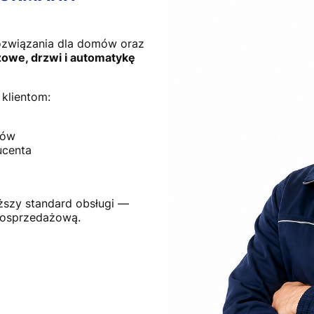
ozwiązania dla domów oraz
owe, drzwi i automatykę
klientom:
tów
ucenta
ższy standard obsługi —
posprzedażową.