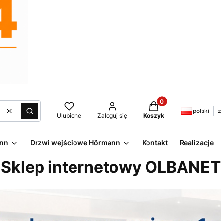
Produkty w koszyku:
polski
z
Wyczyść
Szukaj
Ulubione
Zaloguj się
Koszyk
ann
Drzwi wejściowe Hörmann
Kontakt
Realizacje
Sklep internetowy OLBANET