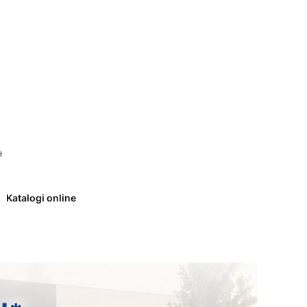
 0. Zobacz szczegóły
ł
Katalogi online