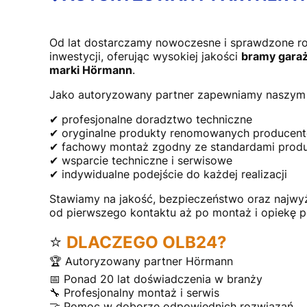
Od lat dostarczamy nowoczesne i sprawdzone r
inwestycji, oferując wysokiej jakości
bramy garaż
marki Hörmann
.
Jako autoryzowany partner zapewniamy naszym 
✔ profesjonalne doradztwo techniczne
✔ oryginalne produkty renomowanych producen
✔ fachowy montaż zgodny ze standardami prod
✔ wsparcie techniczne i serwisowe
✔ indywidualne podejście do każdej realizacji
Stawiamy na jakość, bezpieczeństwo oraz najwy
od pierwszego kontaktu aż po montaż i opiekę 
⭐
DLACZEGO OLB24?
🏆 Autoryzowany partner Hörmann
📅 Ponad 20 lat doświadczenia w branży
🔧 Profesjonalny montaż i serwis
🤝 Pomoc w doborze odpowiednich rozwiązań