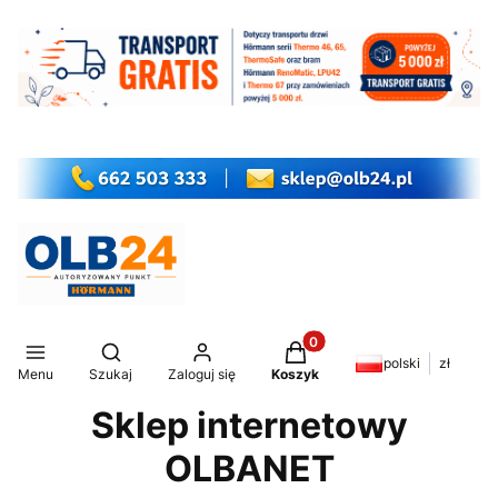
Produkty w koszyku: 0. Z
Otwórz wyszukiwarkę
polski
zł
Menu
Szukaj
Zaloguj się
Koszyk
Sklep internetowy
OLBANET