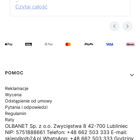
…
Czytaj całość
Linki w stopce
POMOC
Reklamacje
Wycena
Odstąpienie od umowy
Pytania i odpowiedzi
Regulamin
Raty
OLBANET Sp. z o.o. Zwycięstwa 8 42-700 Lubliniec
NIP: 5751888661 Telefon: +48 662 503 333 E-mail:
sklep@olb24.pl WhatsApp: +48 662 503 333 Godziny