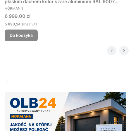
płaskim dachem kolor szare aluminium RAL 9007
PRODUCENT
229x181 cm
HÖRMANN
Cena
6 999,00 zł
Cena
5 690,24 zł
bez VAT
Do koszyka