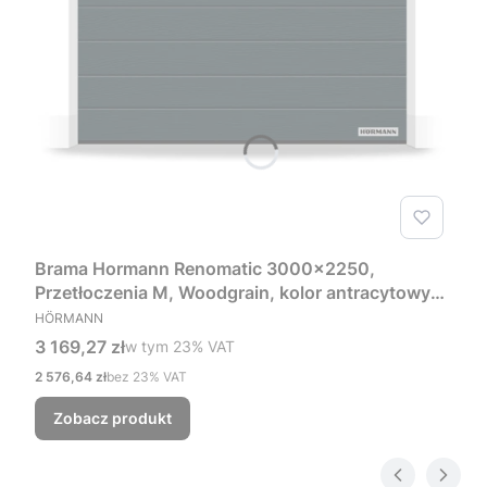
Brama Hormann Renomatic 3000x2250,
Przetłoczenia M, Woodgrain, kolor antracytowy
PRODUCENT
RAL 7016 + Prowadzenie Z
HÖRMANN
Cena brutto
3 169,27 zł
w tym %s VAT
w tym
23%
VAT
Cena netto
2 576,64 zł
bez 23% VAT
Zobacz produkt