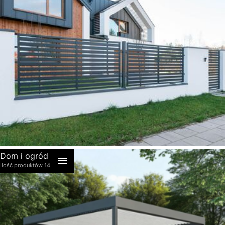
akcesoria
Dom i ogród
Ilość produktów 14