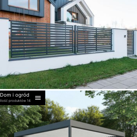
akcesoria
Dom i ogród
Ilość produktów 14