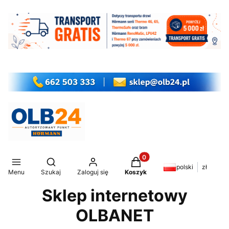
Produkty w koszyku: 0. Z
Otwórz wyszukiwarkę
polski
zł
Menu
Szukaj
Zaloguj się
Koszyk
Sklep internetowy
OLBANET