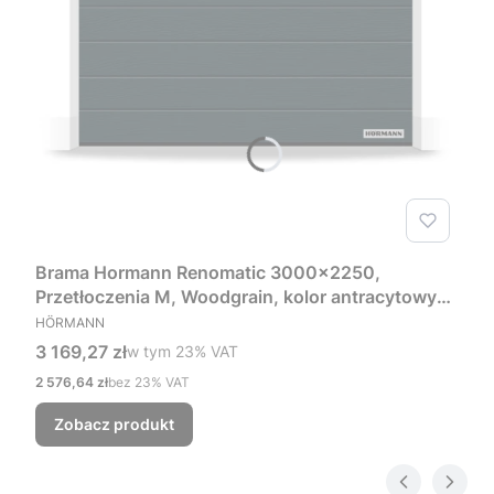
Brama Hormann Renomatic 3000x2250,
Przetłoczenia M, Woodgrain, kolor antracytowy
PRODUCENT
RAL 7016 + Prowadzenie Z
HÖRMANN
Cena brutto
3 169,27 zł
w tym %s VAT
w tym
23%
VAT
Cena netto
2 576,64 zł
bez 23% VAT
Zobacz produkt