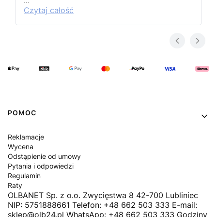
…
Czytaj całość
Linki w stopce
POMOC
Reklamacje
Wycena
Odstąpienie od umowy
Pytania i odpowiedzi
Regulamin
Raty
OLBANET Sp. z o.o. Zwycięstwa 8 42-700 Lubliniec
NIP: 5751888661 Telefon: +48 662 503 333 E-mail:
sklep@olb24.pl WhatsApp: +48 662 503 333 Godziny