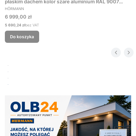
płaskim dachem kolor szare aluminium RAL 9007
PRODUCENT
229x181 cm
HÖRMANN
Cena
6 999,00 zł
Cena
5 690,24 zł
bez VAT
Do koszyka