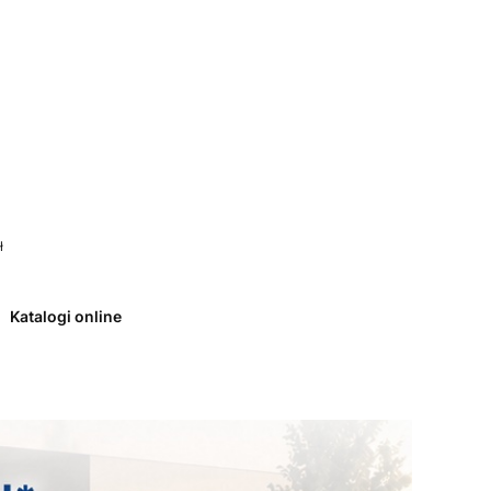
 0. Zobacz szczegóły
ł
Katalogi online