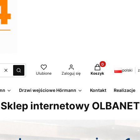
Produkty w koszyku:
polski
z
Wyczyść
Szukaj
Ulubione
Zaloguj się
Koszyk
ann
Drzwi wejściowe Hörmann
Kontakt
Realizacje
Sklep internetowy OLBANET