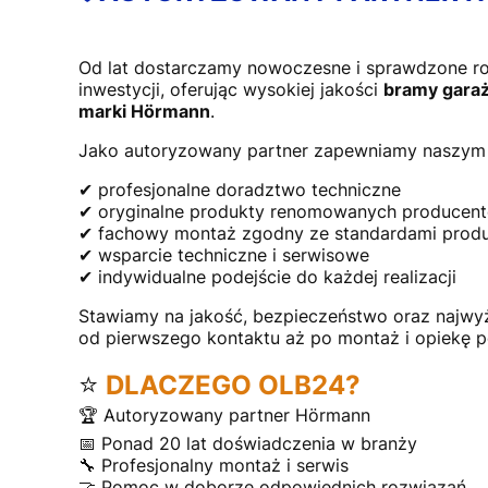
Od lat dostarczamy nowoczesne i sprawdzone r
inwestycji, oferując wysokiej jakości
bramy garaż
marki Hörmann
.
Jako autoryzowany partner zapewniamy naszym 
✔ profesjonalne doradztwo techniczne
✔ oryginalne produkty renomowanych producen
✔ fachowy montaż zgodny ze standardami prod
✔ wsparcie techniczne i serwisowe
✔ indywidualne podejście do każdej realizacji
Stawiamy na jakość, bezpieczeństwo oraz najwy
od pierwszego kontaktu aż po montaż i opiekę 
⭐
DLACZEGO OLB24?
🏆 Autoryzowany partner Hörmann
📅 Ponad 20 lat doświadczenia w branży
🔧 Profesjonalny montaż i serwis
🤝 Pomoc w doborze odpowiednich rozwiązań