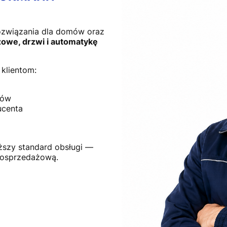
ozwiązania dla domów oraz
owe, drzwi i automatykę
klientom:
tów
ucenta
ższy standard obsługi —
posprzedażową.