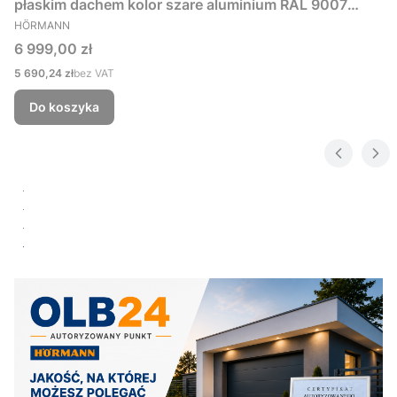
płaskim dachem kolor szare aluminium RAL 9007
PRODUCENT
229x181 cm
HÖRMANN
Cena
6 999,00 zł
Cena
5 690,24 zł
bez VAT
Do koszyka