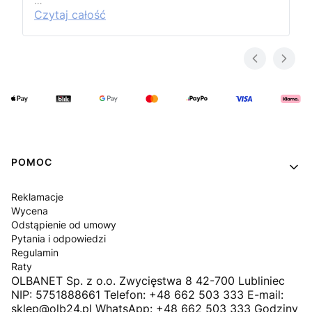
…
Czytaj całość
Linki w stopce
POMOC
Reklamacje
Wycena
Odstąpienie od umowy
Pytania i odpowiedzi
Regulamin
Raty
OLBANET Sp. z o.o. Zwycięstwa 8 42-700 Lubliniec
NIP: 5751888661 Telefon: +48 662 503 333 E-mail:
sklep@olb24.pl WhatsApp: +48 662 503 333 Godziny