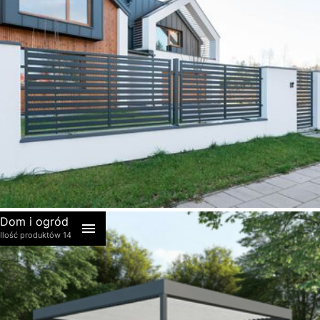
akcesoria
Dom i ogród
Ilość produktów 14