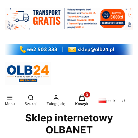
Produkty w koszyku: 0. Z
Otwórz wyszukiwarkę
polski
zł
Menu
Szukaj
Zaloguj się
Koszyk
Sklep internetowy
OLBANET