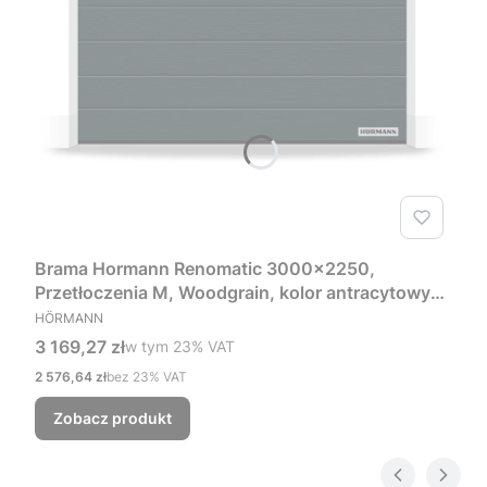
Brama Hormann Renomatic 3000x2250,
Przetłoczenia M, Woodgrain, kolor antracytowy
PRODUCENT
RAL 7016 + Prowadzenie Z
HÖRMANN
Cena brutto
3 169,27 zł
w tym %s VAT
w tym
23%
VAT
Cena netto
2 576,64 zł
bez 23% VAT
Zobacz produkt