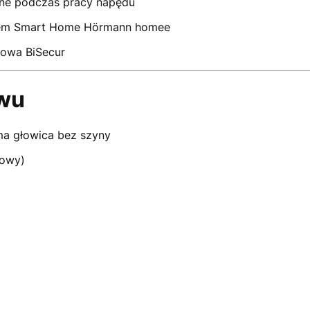
ane podczas pracy napędu
mem Smart Home Hörmann homee
owa BiSecur
wu
a głowica bez szyny
łowy)