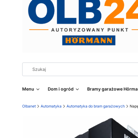
Menu
Dom i ogród
Bramy garażowe Hörm
Olbanet
Automatyka
Automatyka do bram garażowych
Napę