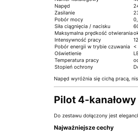
Napęd
2
Zasilanie
2
Pobór mocy
0
Siła ciągnięcia / nacisku
6
Maksymalna prędkość otwierania
o
Intensywność pracy
12
Pobór energii w trybie czuwania
<
Oświetlenie
L
Temperatura pracy
o
Stopień ochrony
D
Napęd wyróżnia się cichą pracą, ni
Pilot 4-kanałowy
Do zestawu dołączony jest eleganck
Najważniejsze cechy