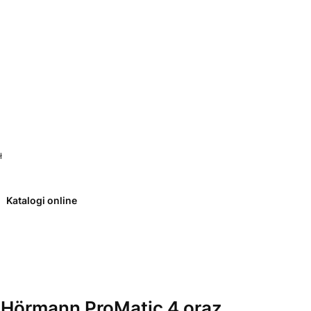
 0. Zobacz szczegóły
ł
Katalogi online
 Hörmann ProMatic 4 oraz