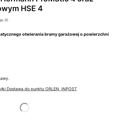
łowym HSE 4
e: 0)
atycznego otwierania bramy garażowej o powierzchni
tawy.
syłki Dostawa do punktu ORLEN, INPOST
żnić się ceną