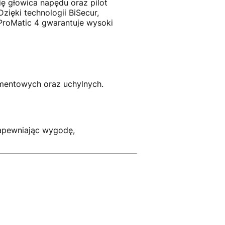
ię głowica napędu oraz pilot
ięki technologii BiSecur,
roMatic 4 gwarantuje wysoki
mentowych oraz uchylnych.
apewniając wygodę,