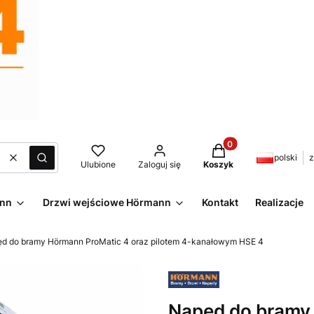
Produkty w koszyku:
polski
z
Wyczyść
Szukaj
Ulubione
Zaloguj się
Koszyk
ann
Drzwi wejściowe Hörmann
Kontakt
Realizacje
d do bramy Hörmann ProMatic 4 oraz pilotem 4-kanałowym HSE 4
Napęd do bramy