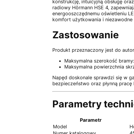
konstrukcję, intuicyjną obsługę or
radiowy Hörmann HSE 4, zapewniają
energooszczędnemu oświetleniu LE
komfort użytkowania i niezawodne dz
Zastosowanie
Produkt przeznaczony jest do aut
Maksymalna szerokość bramy:
Maksymalna powierzchnia skr
Napęd doskonale sprawdzi się w g
bezpieczeństwo oraz płynną pracę 
Parametry techn
Parametr
Model
H
Numer katalogowy
4