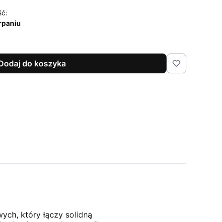
ść:
rpaniu
Dodaj do koszyka
ch, który łączy solidną