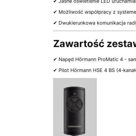
✔ Jasne oświetlenie LED uruchami
✔ Możliwość współpracy z syste
✔ Dwukierunkowa komunikacja radi
Zawartość zesta
✔ Napęd Hörmann ProMatic 4 - sam
✔ Pilot Hörmann HSE 4 BS (4-kana