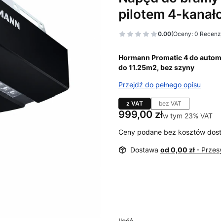
pilotem 4-kana
0.00
(Oceny: 0 Recenzj
Hormann Promatic 4 do autom
do 11.25m2, bez szyny
Przejdź do pełnego opisu
z VAT
bez VAT
Cena
999,00 zł
w tym 23% VAT
w tym
23%
VAT
Ceny podane bez kosztów dos
Dostawa
od 0,00 zł
- Prze
Wybierz wariant produktu:
Poszczególne warianty mogą ró
Ilość