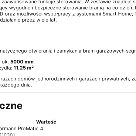
az zaawansowane funkcje sterowania. W zestawie znajduje s
cy wygodne i bezpieczne sterowanie bramą na co dzień. Dz
D oraz możliwości współpracy z systemami Smart Home, P
iałanie przez wiele lat.
omatycznego otwierania i zamykania bram garażowych seg
 ok.
5000 mm
zydła:
11,25 m²
arażach domów jednorodzinnych i garażach prywatnych, z
każdego dnia.
iczne
Wartość
örmann ProMatic 4
510301