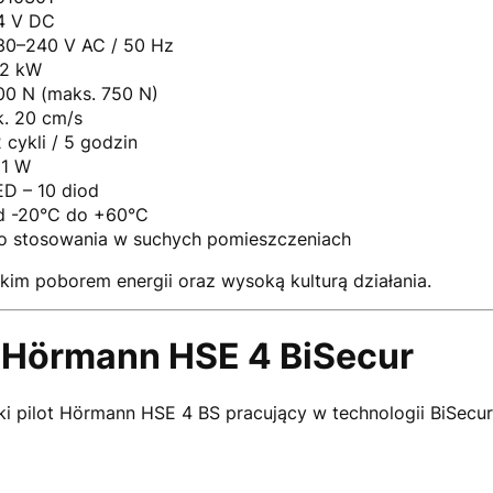
4 V DC
30–240 V AC / 50 Hz
,2 kW
00 N (maks. 750 N)
k. 20 cm/s
 cykli / 5 godzin
 1 W
ED – 10 diod
d -20°C do +60°C
o stosowania w suchych pomieszczeniach
skim poborem energii oraz wysoką kulturą działania.
 Hörmann HSE 4 BiSecur
i pilot Hörmann HSE 4 BS pracujący w technologii BiSecur