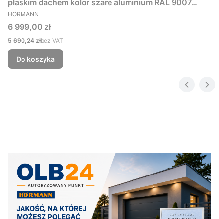
płaskim dachem kolor szare aluminium RAL 9007
PRODUCENT
229x181 cm
HÖRMANN
Cena
6 999,00 zł
Cena
5 690,24 zł
bez VAT
Do koszyka