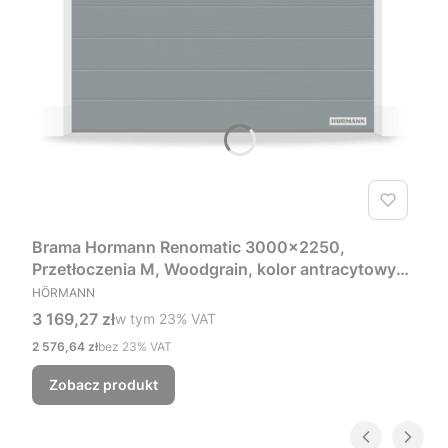
Brama Hormann Renomatic 3000x2250,
Przetłoczenia M, Woodgrain, kolor antracytowy
PRODUCENT
RAL 7016 + Prowadzenie Z
HÖRMANN
Cena brutto
3 169,27 zł
w tym %s VAT
w tym
23%
VAT
Cena netto
2 576,64 zł
bez 23% VAT
Zobacz produkt