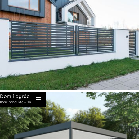
akcesoria
Dom i ogród
Ilość produktów 14