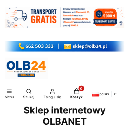
Produkty w koszyku: 0. Z
Otwórz wyszukiwarkę
polski
zł
Menu
Szukaj
Zaloguj się
Koszyk
Sklep internetowy
OLBANET