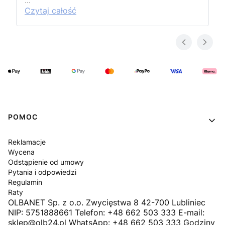
…
Czytaj całość
Linki w stopce
POMOC
Reklamacje
Wycena
Odstąpienie od umowy
Pytania i odpowiedzi
Regulamin
Raty
OLBANET Sp. z o.o. Zwycięstwa 8 42-700 Lubliniec
NIP: 5751888661 Telefon: +48 662 503 333 E-mail:
sklep@olb24.pl WhatsApp: +48 662 503 333 Godziny