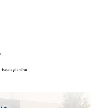
 0. Zobacz szczegóły
ł
Katalogi online