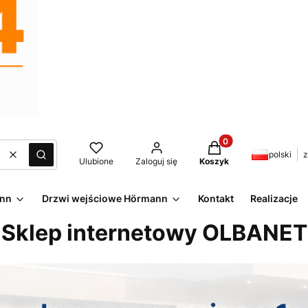
Produkty w koszyku:
polski
z
Wyczyść
Szukaj
Ulubione
Zaloguj się
Koszyk
ann
Drzwi wejściowe Hörmann
Kontakt
Realizacje
Sklep internetowy OLBANET