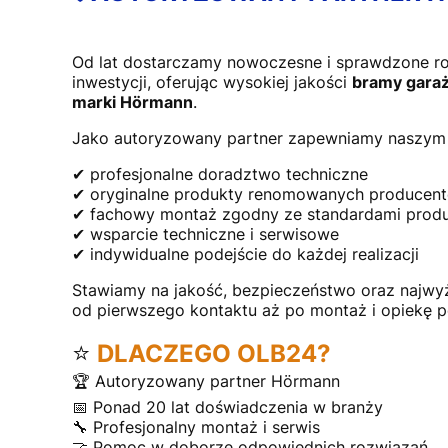
Od lat dostarczamy nowoczesne i sprawdzone r
inwestycji, oferując wysokiej jakości
bramy garaż
marki Hörmann
.
Jako autoryzowany partner zapewniamy naszym 
✔ profesjonalne doradztwo techniczne
✔ oryginalne produkty renomowanych producen
✔ fachowy montaż zgodny ze standardami prod
✔ wsparcie techniczne i serwisowe
✔ indywidualne podejście do każdej realizacji
Stawiamy na jakość, bezpieczeństwo oraz najwy
od pierwszego kontaktu aż po montaż i opiekę 
⭐
DLACZEGO OLB24?
🏆 Autoryzowany partner Hörmann
📅 Ponad 20 lat doświadczenia w branży
🔧 Profesjonalny montaż i serwis
🤝 Pomoc w doborze odpowiednich rozwiązań