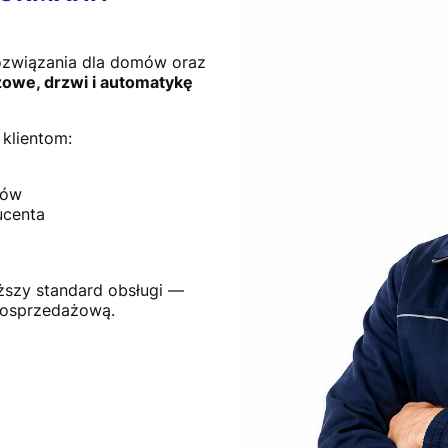
ozwiązania dla domów oraz
owe, drzwi i automatykę
klientom:
tów
ucenta
ższy standard obsługi —
posprzedażową.