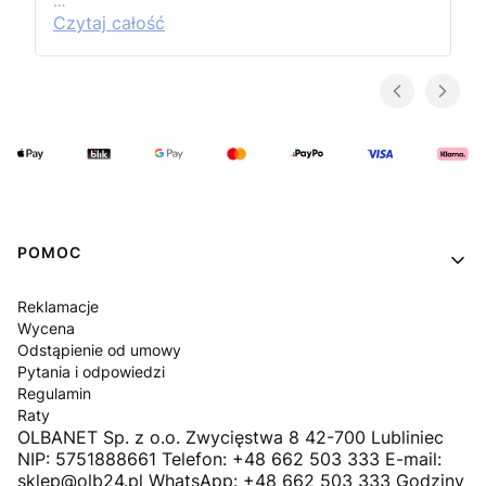
…
Czytaj całość
Linki w stopce
POMOC
Reklamacje
Wycena
Odstąpienie od umowy
Pytania i odpowiedzi
Regulamin
Raty
OLBANET Sp. z o.o. Zwycięstwa 8 42-700 Lubliniec
NIP: 5751888661 Telefon: +48 662 503 333 E-mail:
sklep@olb24.pl WhatsApp: +48 662 503 333 Godziny