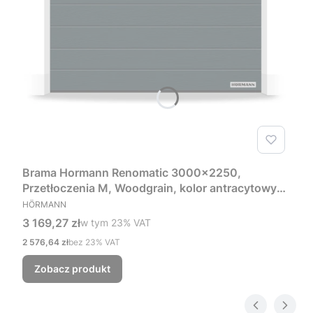
Brama Hormann Renomatic 3000x2250,
Przetłoczenia M, Woodgrain, kolor antracytowy
PRODUCENT
RAL 7016 + Prowadzenie Z
HÖRMANN
Cena brutto
3 169,27 zł
w tym %s VAT
w tym
23%
VAT
Cena netto
2 576,64 zł
bez 23% VAT
Zobacz produkt