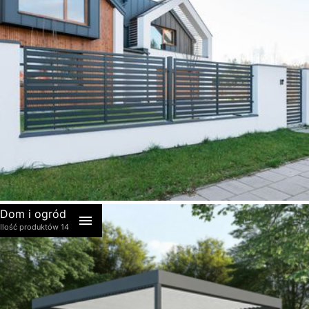
akcesoria
Dom i ogród
Ilość produktów 14