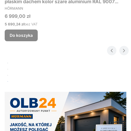
płaskim dachem kolor szare aluminium RAL 9007
PRODUCENT
229x181 cm
HÖRMANN
Cena
6 999,00 zł
Cena
5 690,24 zł
bez VAT
Do koszyka