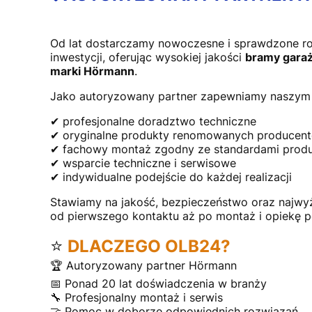
Od lat dostarczamy nowoczesne i sprawdzone r
inwestycji, oferując wysokiej jakości
bramy garaż
marki Hörmann
.
Jako autoryzowany partner zapewniamy naszym 
✔ profesjonalne doradztwo techniczne
✔ oryginalne produkty renomowanych producen
✔ fachowy montaż zgodny ze standardami prod
✔ wsparcie techniczne i serwisowe
✔ indywidualne podejście do każdej realizacji
Stawiamy na jakość, bezpieczeństwo oraz najwy
od pierwszego kontaktu aż po montaż i opiekę 
⭐
DLACZEGO OLB24?
🏆 Autoryzowany partner Hörmann
📅 Ponad 20 lat doświadczenia w branży
🔧 Profesjonalny montaż i serwis
🤝 Pomoc w doborze odpowiednich rozwiązań