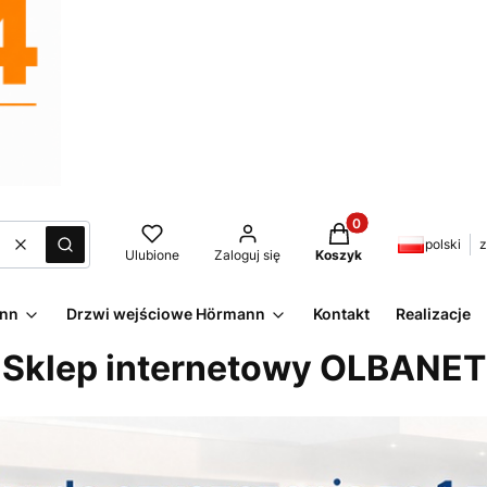
Produkty w koszyku:
polski
z
Wyczyść
Szukaj
Ulubione
Zaloguj się
Koszyk
ann
Drzwi wejściowe Hörmann
Kontakt
Realizacje
Sklep internetowy OLBANET