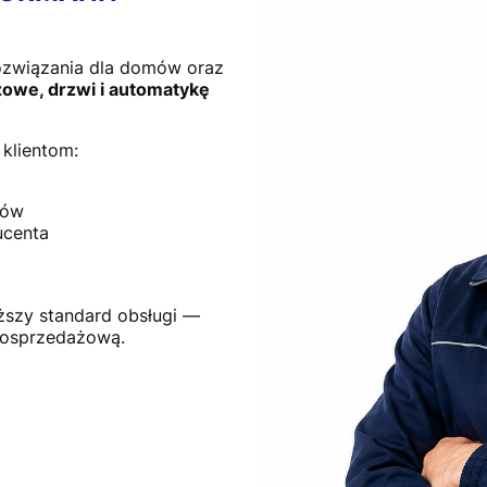
ozwiązania dla domów oraz
owe, drzwi i automatykę
klientom:
tów
ucenta
ższy standard obsługi —
posprzedażową.