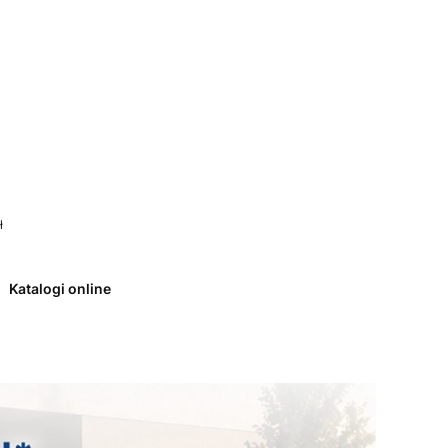
 0. Zobacz szczegóły
ł
Katalogi online