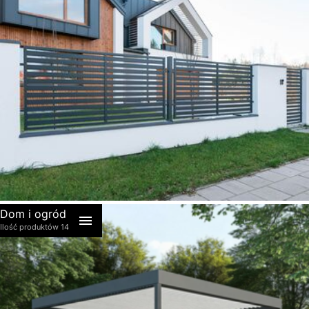
akcesoria
Dom i ogród
Ilość produktów 14