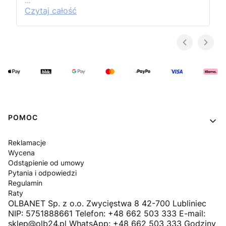
…
Czytaj całość
Linki w stopce
POMOC
Reklamacje
Wycena
Odstąpienie od umowy
Pytania i odpowiedzi
Regulamin
Raty
OLBANET Sp. z o.o. Zwycięstwa 8 42-700 Lubliniec
NIP: 5751888661 Telefon: +48 662 503 333 E-mail:
sklep@olb24.pl WhatsApp: +48 662 503 333 Godziny