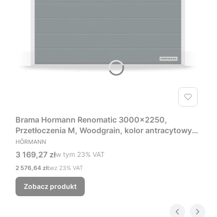
Brama Hormann Renomatic 3000x2250,
Przetłoczenia M, Woodgrain, kolor antracytowy
PRODUCENT
RAL 7016 + Prowadzenie Z
HÖRMANN
Cena brutto
3 169,27 zł
w tym %s VAT
w tym
23%
VAT
Cena netto
2 576,64 zł
bez 23% VAT
Zobacz produkt