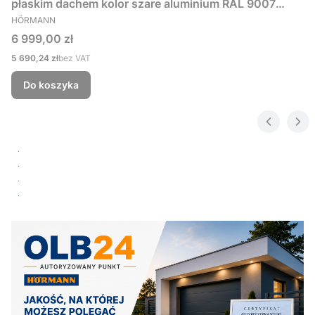
płaskim dachem kolor szare aluminium RAL 9007
PRODUCENT
229x181 cm
HÖRMANN
Cena
6 999,00 zł
Cena
5 690,24 zł
bez VAT
Do koszyka