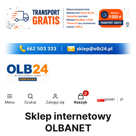
Produkty w koszyku: 0. Z
Otwórz wyszukiwarkę
polski
zł
Menu
Szukaj
Zaloguj się
Koszyk
Sklep internetowy
OLBANET