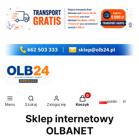
Produkty w koszyku: 0. Z
Otwórz wyszukiwarkę
polski
zł
Menu
Szukaj
Zaloguj się
Koszyk
Sklep internetowy
OLBANET