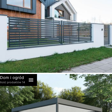
akcesoria
Dom i ogród
Ilość produktów 14