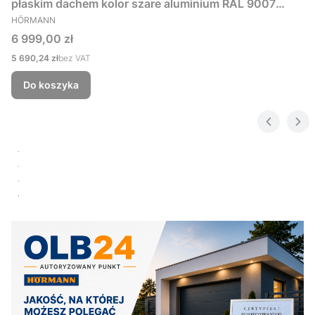
płaskim dachem kolor szare aluminium RAL 9007
PRODUCENT
229x181 cm
HÖRMANN
Cena
6 999,00 zł
Cena
5 690,24 zł
bez VAT
Do koszyka