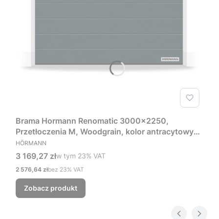
Brama Hormann Renomatic 3000x2250,
Przetłoczenia M, Woodgrain, kolor antracytowy
PRODUCENT
RAL 7016 + Prowadzenie Z
HÖRMANN
Cena brutto
3 169,27 zł
w tym %s VAT
w tym
23%
VAT
Cena netto
2 576,64 zł
bez 23% VAT
Zobacz produkt