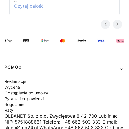
…
Czytaj całość
Linki w stopce
POMOC
Reklamacje
Wycena
Odstąpienie od umowy
Pytania i odpowiedzi
Regulamin
Raty
OLBANET Sp. z o.o. Zwycięstwa 8 42-700 Lubliniec
NIP: 5751888661 Telefon: +48 662 503 333 E-mail:
sklep@olb24.pl WhatsApp: +48 662 503 333 Godziny