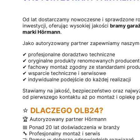
Od lat dostarczamy nowoczesne i sprawdzone r
inwestycji, oferując wysokiej jakości
bramy garaż
marki Hörmann
.
Jako autoryzowany partner zapewniamy naszym 
✔ profesjonalne doradztwo techniczne
✔ oryginalne produkty renomowanych producen
✔ fachowy montaż zgodny ze standardami prod
✔ wsparcie techniczne i serwisowe
✔ indywidualne podejście do każdej realizacji
Stawiamy na jakość, bezpieczeństwo oraz najwy
od pierwszego kontaktu aż po montaż i opiekę 
⭐
DLACZEGO OLB24?
🏆 Autoryzowany partner Hörmann
📅 Ponad 20 lat doświadczenia w branży
🔧 Profesjonalny montaż i serwis
🤝 Pomoc w doborze odpowiednich rozwiązań