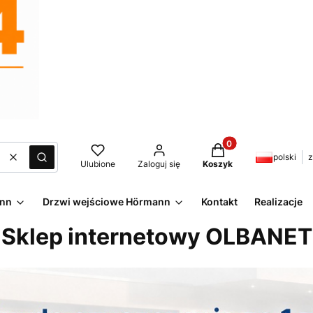
Produkty w koszyku:
polski
z
Wyczyść
Szukaj
Ulubione
Zaloguj się
Koszyk
ann
Drzwi wejściowe Hörmann
Kontakt
Realizacje
Sklep internetowy OLBANET