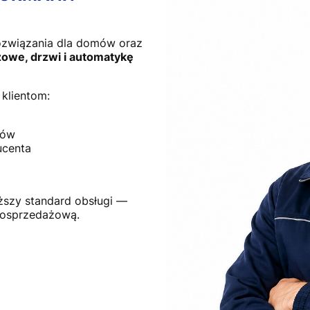
ozwiązania dla domów oraz
owe, drzwi i automatykę
klientom:
tów
ucenta
ższy standard obsługi —
posprzedażową.