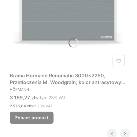
Brama Hormann Renomatic 3000x2250,
Przetłoczenia M, Woodgrain, kolor antracytowy
PRODUCENT
RAL 7016 + Prowadzenie Z
HÖRMANN
Cena brutto
3 169,27 zł
w tym %s VAT
w tym
23%
VAT
Cena netto
2 576,64 zł
bez 23% VAT
Zobacz produkt