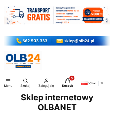
Produkty w koszyku: 0. Z
Otwórz wyszukiwarkę
polski
zł
Menu
Szukaj
Zaloguj się
Koszyk
Sklep internetowy
OLBANET