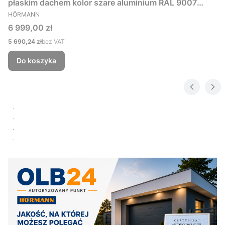
płaskim dachem kolor szare aluminium RAL 9007
PRODUCENT
229x181 cm
HÖRMANN
Cena
6 999,00 zł
Cena
5 690,24 zł
bez VAT
Do koszyka