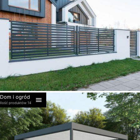
akcesoria
Dom i ogród
Ilość produktów 14