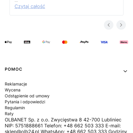
…
Czytaj całość
Linki w stopce
POMOC
Reklamacje
Wycena
Odstąpienie od umowy
Pytania i odpowiedzi
Regulamin
Raty
OLBANET Sp. z o.o. Zwycięstwa 8 42-700 Lubliniec
NIP: 5751888661 Telefon: +48 662 503 333 E-mail:
sklep@olb24.pl WhatsApp: +48 662 503 333 Godziny