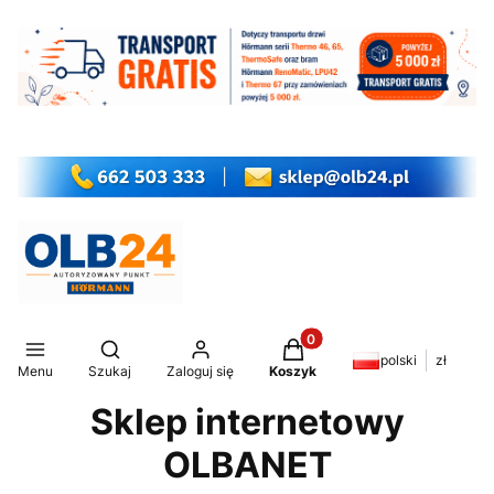
Produkty w koszyku: 0. Z
Otwórz wyszukiwarkę
polski
zł
Menu
Szukaj
Zaloguj się
Koszyk
Sklep internetowy
OLBANET