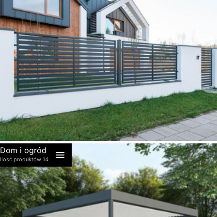
akcesoria
Dom i ogród
Ilość produktów 14