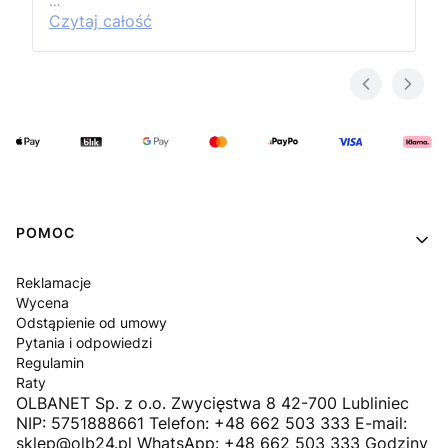
…
Czytaj całość
Linki w stopce
POMOC
Reklamacje
Wycena
Odstąpienie od umowy
Pytania i odpowiedzi
Regulamin
Raty
OLBANET Sp. z o.o. Zwycięstwa 8 42-700 Lubliniec
NIP: 5751888661 Telefon: +48 662 503 333 E-mail:
sklep@olb24.pl WhatsApp: +48 662 503 333 Godziny