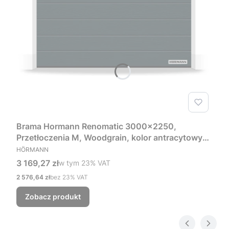
Brama Hormann Renomatic 3000x2250,
Przetłoczenia M, Woodgrain, kolor antracytowy
PRODUCENT
RAL 7016 + Prowadzenie Z
HÖRMANN
Cena brutto
3 169,27 zł
w tym %s VAT
w tym
23%
VAT
Cena netto
2 576,64 zł
bez 23% VAT
Zobacz produkt