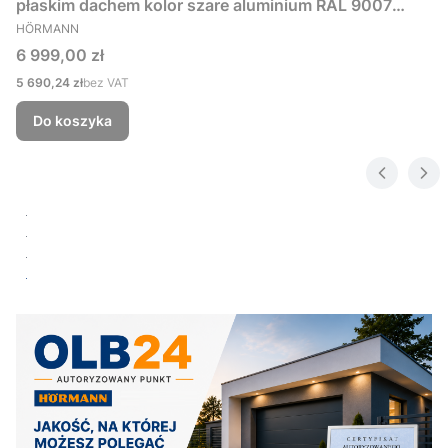
płaskim dachem kolor szare aluminium RAL 9007
PRODUCENT
229x181 cm
HÖRMANN
Cena
6 999,00 zł
Cena
5 690,24 zł
bez VAT
Do koszyka