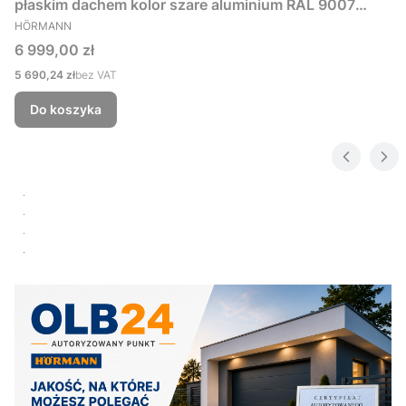
płaskim dachem kolor szare aluminium RAL 9007
PRODUCENT
229x181 cm
HÖRMANN
Cena
6 999,00 zł
Cena
5 690,24 zł
bez VAT
Do koszyka