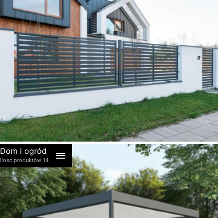
akcesoria
Dom i ogród
Ilość produktów 14