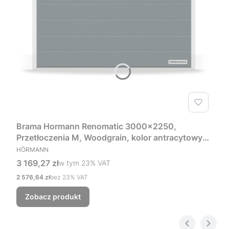
Brama Hormann Renomatic 3000x2250,
Przetłoczenia M, Woodgrain, kolor antracytowy
PRODUCENT
RAL 7016 + Prowadzenie Z
HÖRMANN
Cena brutto
3 169,27 zł
w tym %s VAT
w tym
23%
VAT
Cena netto
2 576,64 zł
bez 23% VAT
Zobacz produkt