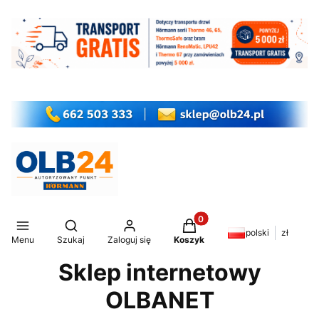
Produkty w koszyku: 0. Z
Otwórz wyszukiwarkę
polski
zł
Menu
Szukaj
Zaloguj się
Koszyk
Sklep internetowy
OLBANET