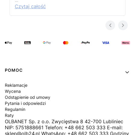
…
Czytaj całość
Linki w stopce
POMOC
Reklamacje
Wycena
Odstąpienie od umowy
Pytania i odpowiedzi
Regulamin
Raty
OLBANET Sp. z o.o. Zwycięstwa 8 42-700 Lubliniec
NIP: 5751888661 Telefon: +48 662 503 333 E-mail:
sklep@olb24.pl WhatsApp: +48 662 503 333 Godziny