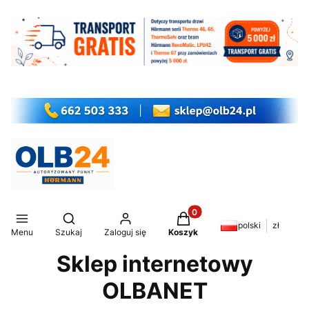
Produkty w koszyku: 0. Z
Otwórz wyszukiwarkę
polski
zł
Menu
Szukaj
Zaloguj się
Koszyk
Sklep internetowy
OLBANET