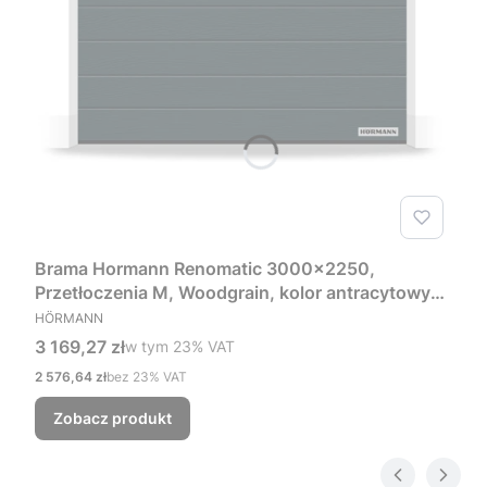
Brama Hormann Renomatic 3000x2250,
Przetłoczenia M, Woodgrain, kolor antracytowy
PRODUCENT
RAL 7016 + Prowadzenie Z
HÖRMANN
Cena brutto
3 169,27 zł
w tym %s VAT
w tym
23%
VAT
Cena netto
2 576,64 zł
bez 23% VAT
Zobacz produkt