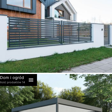
akcesoria
Dom i ogród
Ilość produktów 14