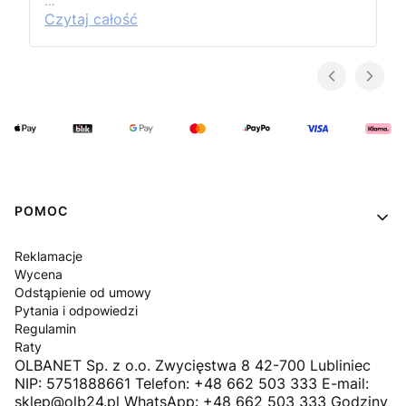
…
Czytaj całość
Linki w stopce
POMOC
Reklamacje
Wycena
Odstąpienie od umowy
Pytania i odpowiedzi
Regulamin
Raty
OLBANET Sp. z o.o. Zwycięstwa 8 42-700 Lubliniec
NIP: 5751888661 Telefon: +48 662 503 333 E-mail:
sklep@olb24.pl WhatsApp: +48 662 503 333 Godziny