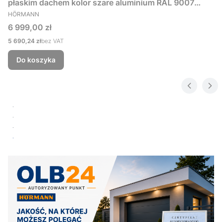
płaskim dachem kolor szare aluminium RAL 9007
PRODUCENT
229x181 cm
HÖRMANN
Cena
6 999,00 zł
Cena
5 690,24 zł
bez VAT
Do koszyka