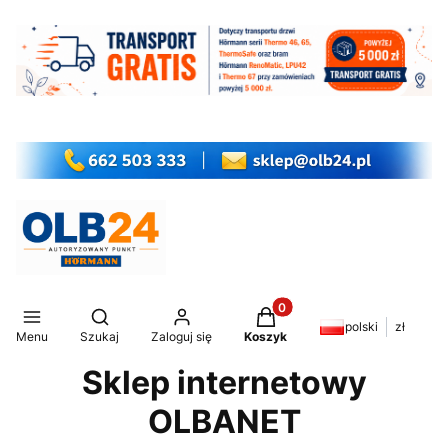
Produkty w koszyku: 0. Z
Otwórz wyszukiwarkę
polski
zł
Menu
Szukaj
Zaloguj się
Koszyk
Sklep internetowy
OLBANET