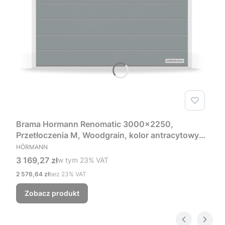
Brama Hormann Renomatic 3000x2250,
Przetłoczenia M, Woodgrain, kolor antracytowy
PRODUCENT
RAL 7016 + Prowadzenie Z
HÖRMANN
Cena brutto
3 169,27 zł
w tym %s VAT
w tym
23%
VAT
Cena netto
2 576,64 zł
bez 23% VAT
Zobacz produkt