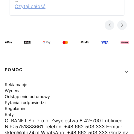
…
Czytaj całość
Linki w stopce
POMOC
Reklamacje
Wycena
Odstąpienie od umowy
Pytania i odpowiedzi
Regulamin
Raty
OLBANET Sp. z o.o. Zwycięstwa 8 42-700 Lubliniec
NIP: 5751888661 Telefon: +48 662 503 333 E-mail:
sklep@olb24.pl WhatsApp: +48 662 503 333 Godziny