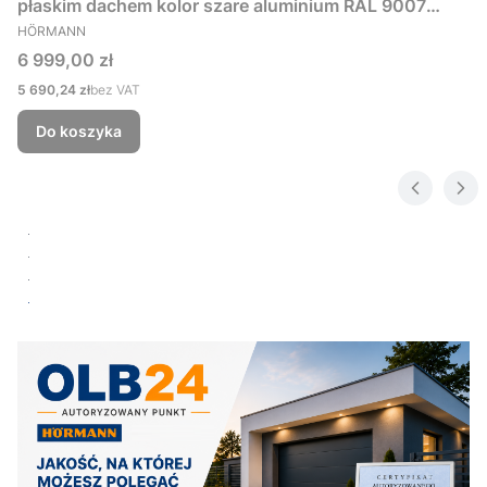
płaskim dachem kolor szare aluminium RAL 9007
PRODUCENT
229x181 cm
HÖRMANN
Cena
6 999,00 zł
Cena
5 690,24 zł
bez VAT
Do koszyka