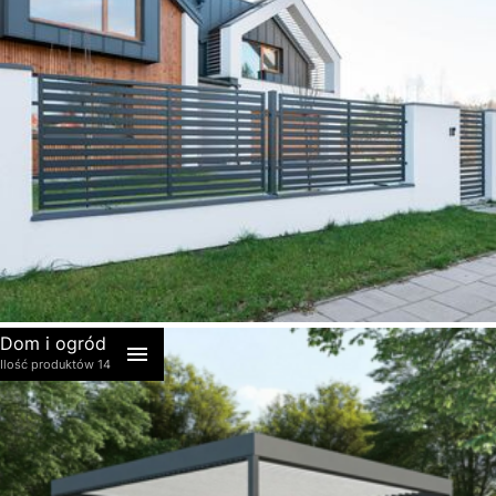
akcesoria
Dom i ogród
Ilość produktów 14