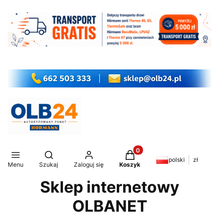
Produkty w koszyku: 0. Z
Otwórz wyszukiwarkę
polski
zł
Menu
Szukaj
Zaloguj się
Koszyk
Sklep internetowy
OLBANET