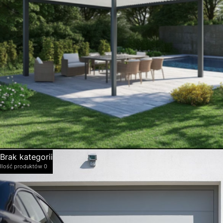
Domki ogrodowe Hörmann
Dom i ogród
Skrzynie ogrodowe Hörmann
Brak kategorii
Ilość produktów 0
Pergole