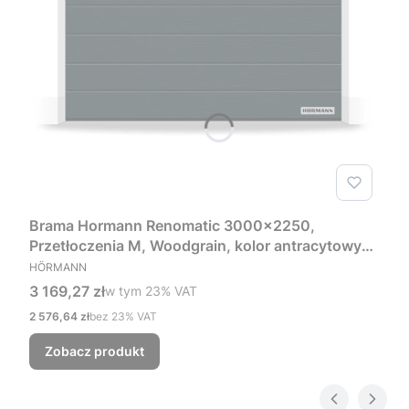
Brama Hormann Renomatic 3000x2250,
Przetłoczenia M, Woodgrain, kolor antracytowy
PRODUCENT
RAL 7016 + Prowadzenie Z
HÖRMANN
Cena brutto
3 169,27 zł
w tym %s VAT
w tym
23%
VAT
Cena netto
2 576,64 zł
bez 23% VAT
Zobacz produkt