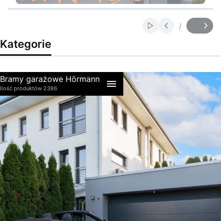
Naciśnij Enter lub spację, aby otworzyć stronę.
Naciśnij Enter lub spację, aby otworzyć stronę.
/
Włącz automatyczne
Slajd
z
Kategorie
Bramy garażowe Hörmann
Ilość produktów 2386