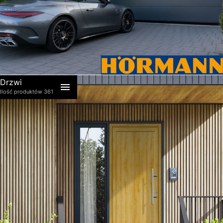
Bramy garażowe ekonomiczne Hörmann IsoMatic
Bramy garażowe segmentowe Hörmann RenoMatic
Bramy garażowe Hörmann
Bramy garażowe segmentowe Hörmann LPU 42
Bramy garażowe segmentowe LPU 67 THERMO
Drzwi
Ilość produktów 361