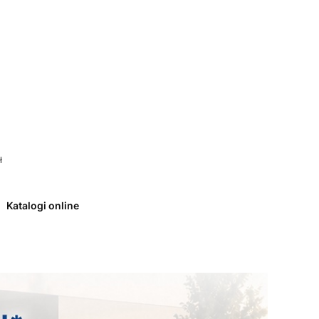
 0. Zobacz szczegóły
ł
Katalogi online