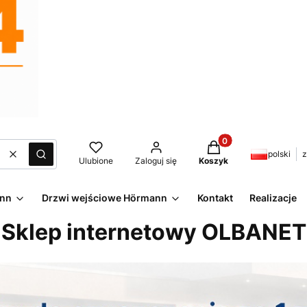
Produkty w koszyku:
polski
z
Wyczyść
Szukaj
Ulubione
Zaloguj się
Koszyk
ann
Drzwi wejściowe Hörmann
Kontakt
Realizacje
Sklep internetowy OLBANET