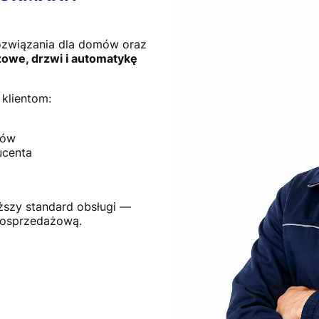
ozwiązania dla domów oraz
owe, drzwi i automatykę
klientom:
tów
ucenta
ższy standard obsługi —
posprzedażową.