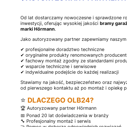
Od lat dostarczamy nowoczesne i sprawdzone r
inwestycji, oferując wysokiej jakości
bramy garaż
marki Hörmann
.
Jako autoryzowany partner zapewniamy naszym 
✔ profesjonalne doradztwo techniczne
✔ oryginalne produkty renomowanych producen
✔ fachowy montaż zgodny ze standardami prod
✔ wsparcie techniczne i serwisowe
✔ indywidualne podejście do każdej realizacji
Stawiamy na jakość, bezpieczeństwo oraz najwy
od pierwszego kontaktu aż po montaż i opiekę 
⭐
DLACZEGO OLB24?
🏆 Autoryzowany partner Hörmann
📅 Ponad 20 lat doświadczenia w branży
🔧 Profesjonalny montaż i serwis
🤝 Pomoc w doborze odpowiednich rozwiązań