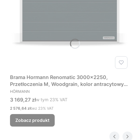
Brama Hormann Renomatic 3000x2250,
Przetłoczenia M, Woodgrain, kolor antracytowy
PRODUCENT
RAL 7016 + Prowadzenie Z
HÖRMANN
Cena brutto
3 169,27 zł
w tym %s VAT
w tym
23%
VAT
Cena netto
2 576,64 zł
bez 23% VAT
Zobacz produkt