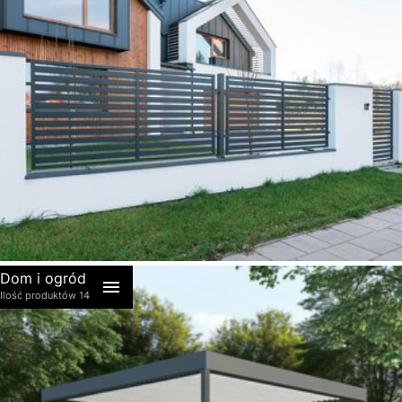
akcesoria
Dom i ogród
Ilość produktów 14