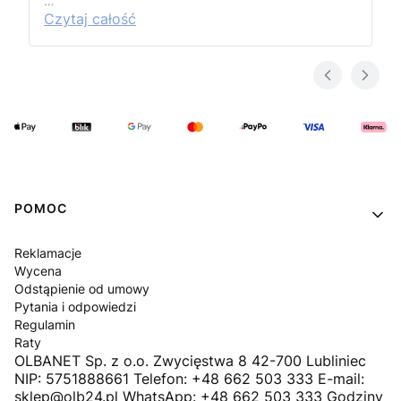
…
Czytaj całość
Linki w stopce
POMOC
Reklamacje
Wycena
Odstąpienie od umowy
Pytania i odpowiedzi
Regulamin
Raty
OLBANET Sp. z o.o. Zwycięstwa 8 42-700 Lubliniec
NIP: 5751888661 Telefon: +48 662 503 333 E-mail:
sklep@olb24.pl WhatsApp: +48 662 503 333 Godziny