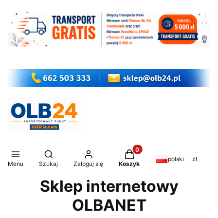
Produkty w koszyku: 0. Z
Otwórz wyszukiwarkę
polski
zł
Menu
Szukaj
Zaloguj się
Koszyk
Sklep internetowy
OLBANET