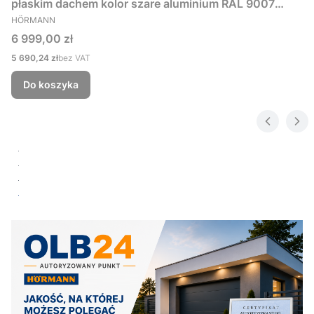
płaskim dachem kolor szare aluminium RAL 9007
PRODUCENT
229x181 cm
HÖRMANN
Cena
6 999,00 zł
Cena
5 690,24 zł
bez VAT
Do koszyka