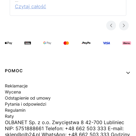
…
Czytaj całość
Linki w stopce
POMOC
Reklamacje
Wycena
Odstąpienie od umowy
Pytania i odpowiedzi
Regulamin
Raty
OLBANET Sp. z o.o. Zwycięstwa 8 42-700 Lubliniec
NIP: 5751888661 Telefon: +48 662 503 333 E-mail:
sklep@olb24.pl WhatsApp: +48 662 503 333 Godziny