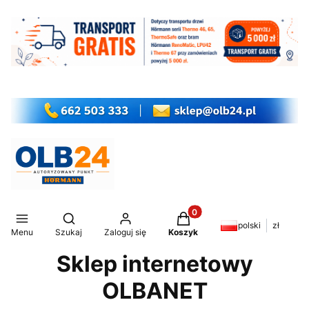
Produkty w koszyku: 0. Z
Otwórz wyszukiwarkę
polski
zł
Menu
Szukaj
Zaloguj się
Koszyk
Sklep internetowy
OLBANET