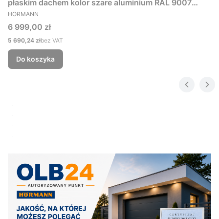
płaskim dachem kolor szare aluminium RAL 9007
PRODUCENT
229x181 cm
HÖRMANN
Cena
6 999,00 zł
Cena
5 690,24 zł
bez VAT
Do koszyka