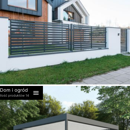
akcesoria
Dom i ogród
Ilość produktów 14