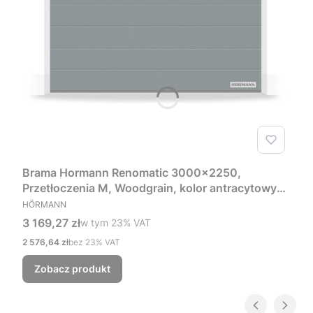
Brama Hormann Renomatic 3000x2250,
Przetłoczenia M, Woodgrain, kolor antracytowy
PRODUCENT
RAL 7016 + Prowadzenie Z
HÖRMANN
Cena brutto
3 169,27 zł
w tym %s VAT
w tym
23%
VAT
Cena netto
2 576,64 zł
bez 23% VAT
Zobacz produkt