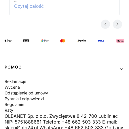
…
Czytaj całość
Linki w stopce
POMOC
Reklamacje
Wycena
Odstąpienie od umowy
Pytania i odpowiedzi
Regulamin
Raty
OLBANET Sp. z o.o. Zwycięstwa 8 42-700 Lubliniec
NIP: 5751888661 Telefon: +48 662 503 333 E-mail:
sklep@olb24.pl WhatsApp: +48 662 503 333 Godziny