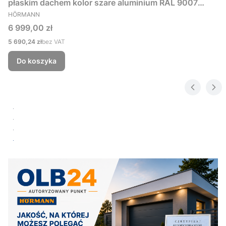
płaskim dachem kolor szare aluminium RAL 9007
PRODUCENT
229x181 cm
HÖRMANN
Cena
6 999,00 zł
Cena
5 690,24 zł
bez VAT
Do koszyka