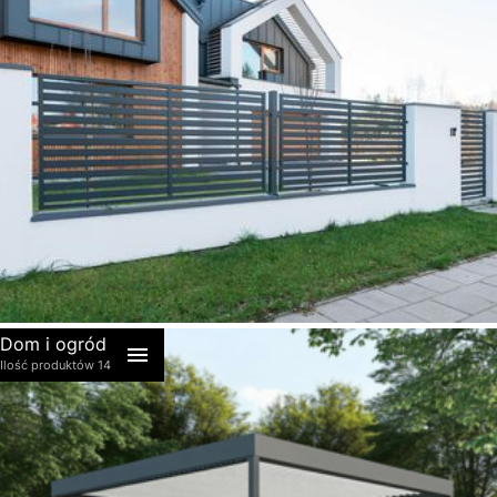
akcesoria
Dom i ogród
Ilość produktów 14