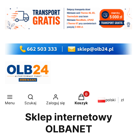
Produkty w koszyku: 0. Z
Otwórz wyszukiwarkę
polski
zł
Menu
Szukaj
Zaloguj się
Koszyk
Sklep internetowy
OLBANET