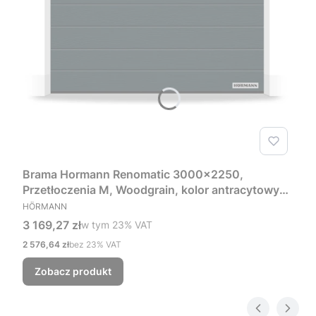
Brama Hormann Renomatic 3000x2250,
Przetłoczenia M, Woodgrain, kolor antracytowy
PRODUCENT
RAL 7016 + Prowadzenie Z
HÖRMANN
Cena brutto
3 169,27 zł
w tym %s VAT
w tym
23%
VAT
Cena netto
2 576,64 zł
bez 23% VAT
Zobacz produkt