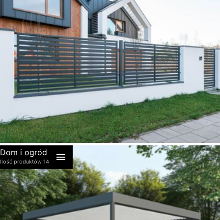
akcesoria
Dom i ogród
Ilość produktów 14