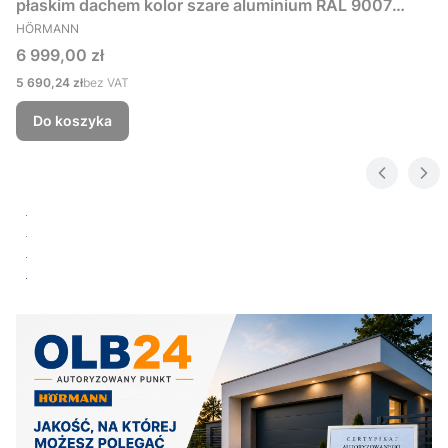
płaskim dachem kolor szare aluminium RAL 9007
PRODUCENT
229x181 cm
HÖRMANN
Cena
6 999,00 zł
Cena
5 690,24 zł
bez VAT
Do koszyka