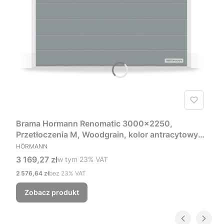
Brama Hormann Renomatic 3000x2250,
Przetłoczenia M, Woodgrain, kolor antracytowy
PRODUCENT
RAL 7016 + Prowadzenie Z
HÖRMANN
Cena brutto
3 169,27 zł
w tym %s VAT
w tym
23%
VAT
Cena netto
2 576,64 zł
bez 23% VAT
Zobacz produkt