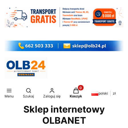
Produkty w koszyku: 0. Z
Otwórz wyszukiwarkę
polski
zł
Menu
Szukaj
Zaloguj się
Koszyk
Sklep internetowy
OLBANET