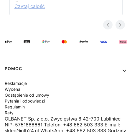
…
Czytaj całość
Linki w stopce
POMOC
Reklamacje
Wycena
Odstąpienie od umowy
Pytania i odpowiedzi
Regulamin
Raty
OLBANET Sp. z o.o. Zwycięstwa 8 42-700 Lubliniec
NIP: 5751888661 Telefon: +48 662 503 333 E-mail:
sklep@olb24.pl WhatsApp: +48 662 503 333 Godziny