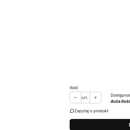
*
Wyposażenie przeciwwłaman
Wybierz
*
Uchwyt
Wybierz
*
Pakiet design (ukryte zawiasy
Wybierz
*
Szeroki próg S12 (standard
Ilość
Dostępno
szt.
duża iloś
Zapytaj o produkt