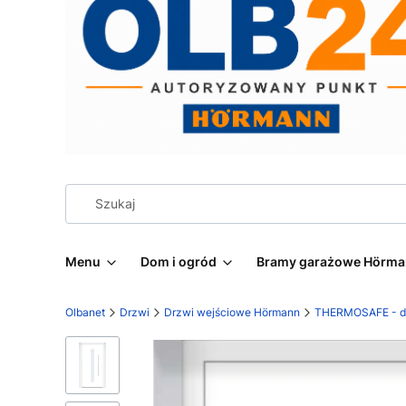
Menu
Dom i ogród
Bramy garażowe Hörm
Olbanet
Drzwi
Drzwi wejściowe Hörmann
THERMOSAFE - dr