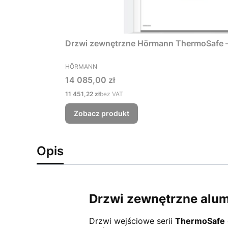
Drzwi zewnętrzne Hörmann ThermoSafe 
PRODUCENT
HÖRMANN
Cena
14 085,00 zł
Cena
11 451,22 zł
bez VAT
Zobacz produkt
Opis
Drzwi zewnętrzne alu
Drzwi wejściowe serii
ThermoSafe