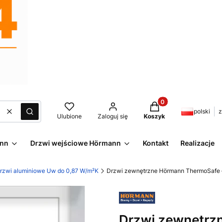
Produkty w koszyku:
polski
z
Wyczyść
Szukaj
Ulubione
Zaloguj się
Koszyk
ann
Drzwi wejściowe Hörmann
Kontakt
Realizacje
zwi aluminiowe Uw do 0,87 W/m²K
Drzwi zewnętrzne Hörmann ThermoSafe 
Drzwi zewnętrz