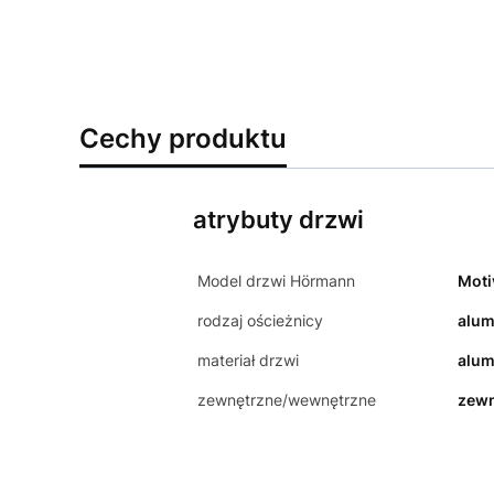
Cechy produktu
atrybuty drzwi
Model drzwi Hörmann
Moti
rodzaj ościeżnicy
alum
materiał drzwi
alum
zewnętrzne/wewnętrzne
zewn