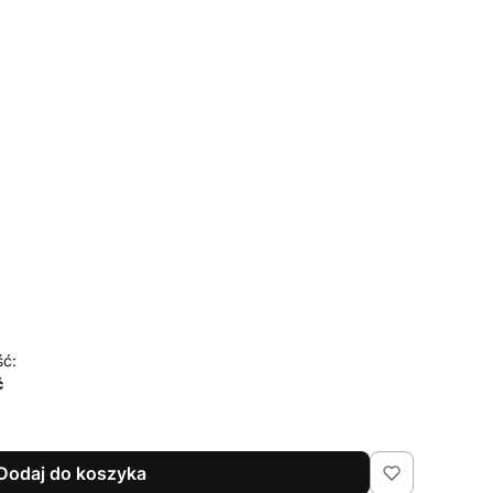
iowe
)
)
ść:
ć
Dodaj do koszyka