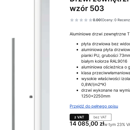
wzór 503
0.00
(Oceny: 0 Recenzj
Aluminiowe drzwi zewnętrzne 
płyta drzwiowa bez wido
aluminiowa płyta drzwiow
pianki PU, grubości 73
białym kolorze RAL9016
aluminiowa ościeżnica o
klasa przeciwwłamaniow
wysokie właściwości izol
0,8W/(m2*K)
drzwi wykonane na wymi
1250x2250mm
Przejdź do pełnego opisu
z VAT
bez VAT
Cena
14 085,00 zł
w tym 23% V
w tym
23%
V