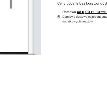
Ceny podane bez kosztów dos
Dostawa
od 0,00 zł
- Drzwi
Darmowa dostawa od producenta 
dodatkowych kosztów.
Wybierz wariant produktu:
Poszczególne warianty mogą ró
*
wymiar
Wybierz
Wymiar zewnętrzny RAM (875-
*
Kierunek otwierania
Wybierz