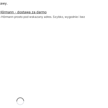
tawy.
 Hörmann - dostawa za darmo
Hörmann prosto pod wskazany adres. Szybko, wygodnie i bez
żnić się ceną
1875)x(1250-2250)
Opcjonalne