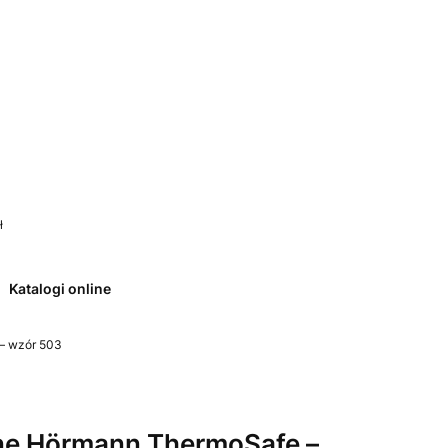
 0. Zobacz szczegóły
ł
Katalogi online
– wzór 503
ne Hörmann ThermoSafe –