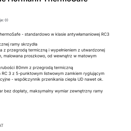
e: 0)
ThermoSafe - standardowo w klasie antywłamaniowej RC3
cznej ramy skrzydła
a z przegrodą termiczną i wypełnieniem z utwardzonej
mm, malowana proszkowo, od wewnątrz w matowym
 grubości 80mm z przegrodą termiczną
a RC 3 z 5-punktowym listwowym zamkiem ryglującym
acyjne - współczynnik przenikania ciepła UD nawet ok.
ar bez dopłaty, maksymalny wymiar zewnętrzny ramy
AT
AT