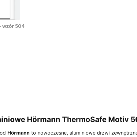
– wzór 504
miniowe
Hörmann ThermoSafe Motiv 5
od
Hörmann
to nowoczesne, aluminiowe drzwi zewnętrzne