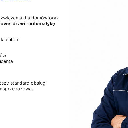
ozwiązania dla domów oraz
owe, drzwi i automatykę
klientom:
tów
ucenta
ższy standard obsługi —
posprzedażową.