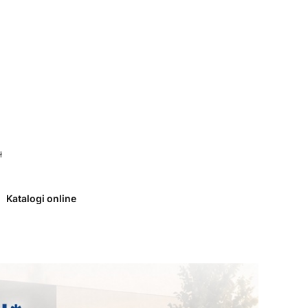
 0. Zobacz szczegóły
ł
Katalogi online