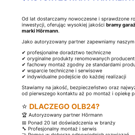
Od lat dostarczamy nowoczesne i sprawdzone r
inwestycji, oferując wysokiej jakości
bramy garaż
marki Hörmann
.
Jako autoryzowany partner zapewniamy naszym 
✔ profesjonalne doradztwo techniczne
✔ oryginalne produkty renomowanych producen
✔ fachowy montaż zgodny ze standardami prod
✔ wsparcie techniczne i serwisowe
✔ indywidualne podejście do każdej realizacji
Stawiamy na jakość, bezpieczeństwo oraz najwy
od pierwszego kontaktu aż po montaż i opiekę 
⭐
DLACZEGO OLB24?
🏆 Autoryzowany partner Hörmann
📅 Ponad 20 lat doświadczenia w branży
🔧 Profesjonalny montaż i serwis
🤝 Pomoc w doborze odpowiednich rozwiązań