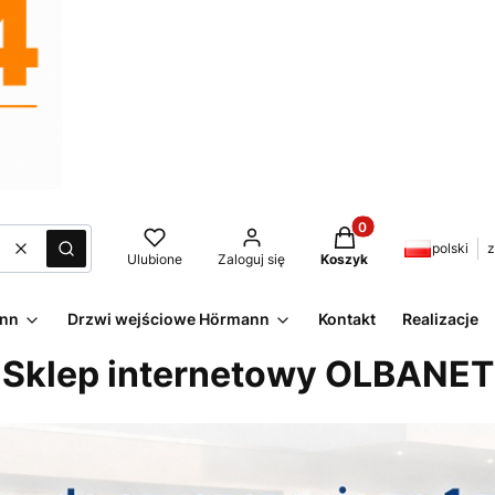
Produkty w koszyku:
polski
z
Wyczyść
Szukaj
Ulubione
Zaloguj się
Koszyk
ann
Drzwi wejściowe Hörmann
Kontakt
Realizacje
Sklep internetowy OLBANET