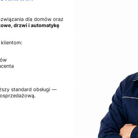
ozwiązania dla domów oraz
owe, drzwi i automatykę
klientom:
tów
ucenta
ższy standard obsługi —
posprzedażową.