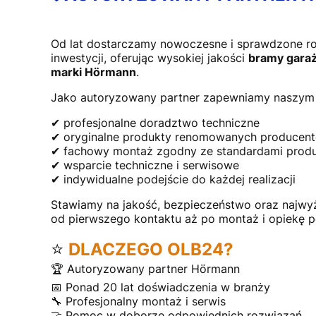
Od lat dostarczamy nowoczesne i sprawdzone r
inwestycji, oferując wysokiej jakości
bramy garaż
marki Hörmann
.
Jako autoryzowany partner zapewniamy naszym 
✔ profesjonalne doradztwo techniczne
✔ oryginalne produkty renomowanych producen
✔ fachowy montaż zgodny ze standardami prod
✔ wsparcie techniczne i serwisowe
✔ indywidualne podejście do każdej realizacji
Stawiamy na jakość, bezpieczeństwo oraz najwy
od pierwszego kontaktu aż po montaż i opiekę 
⭐
DLACZEGO OLB24?
🏆 Autoryzowany partner Hörmann
📅 Ponad 20 lat doświadczenia w branży
🔧 Profesjonalny montaż i serwis
🤝 Pomoc w doborze odpowiednich rozwiązań