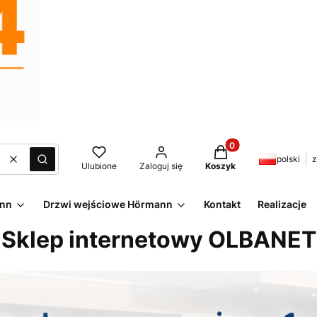
Produkty w koszyku:
polski
z
Wyczyść
Szukaj
Ulubione
Zaloguj się
Koszyk
ann
Drzwi wejściowe Hörmann
Kontakt
Realizacje
Sklep internetowy OLBANET