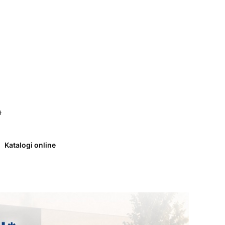
 0. Zobacz szczegóły
ł
Katalogi online