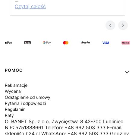
…
Czytaj całość
Linki w stopce
POMOC
Reklamacje
Wycena
Odstąpienie od umowy
Pytania i odpowiedzi
Regulamin
Raty
OLBANET Sp. z o.o. Zwycięstwa 8 42-700 Lubliniec
NIP: 5751888661 Telefon: +48 662 503 333 E-mail:
sklep@olb24.pl WhatsApp: +48 662 503 333 Godziny