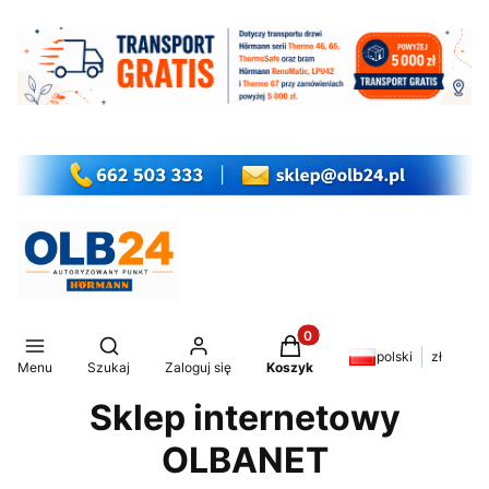
Produkty w koszyku: 0. Z
Otwórz wyszukiwarkę
polski
zł
Menu
Szukaj
Zaloguj się
Koszyk
Sklep internetowy
OLBANET