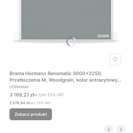
Brama Hormann Renomatic 3000x2250,
Przetłoczenia M, Woodgrain, kolor antracytowy
PRODUCENT
RAL 7016 + Prowadzenie Z
HÖRMANN
Cena brutto
3 169,27 zł
w tym %s VAT
w tym
23%
VAT
Cena netto
2 576,64 zł
bez 23% VAT
Zobacz produkt