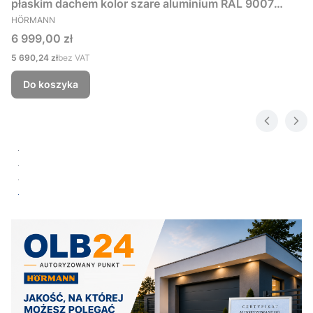
płaskim dachem kolor szare aluminium RAL 9007
PRODUCENT
229x181 cm
HÖRMANN
Cena
6 999,00 zł
Cena
5 690,24 zł
bez VAT
Do koszyka