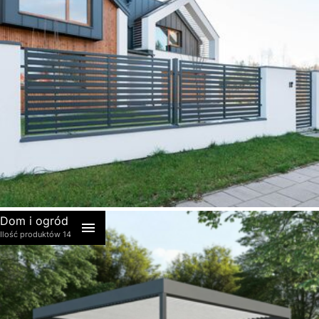
akcesoria
Dom i ogród
Ilość produktów 14