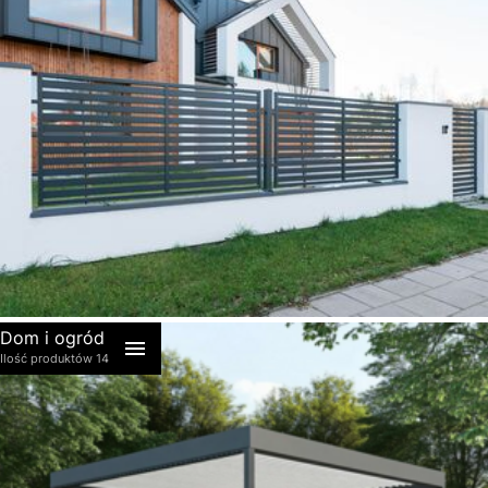
akcesoria
Dom i ogród
Ilość produktów 14