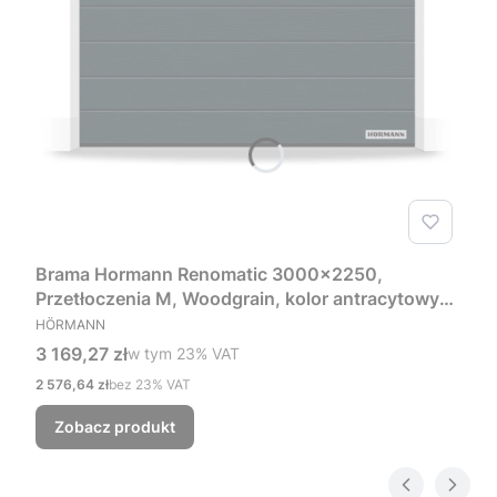
Brama Hormann Renomatic 3000x2250,
Przetłoczenia M, Woodgrain, kolor antracytowy
PRODUCENT
RAL 7016 + Prowadzenie Z
HÖRMANN
Cena brutto
3 169,27 zł
w tym %s VAT
w tym
23%
VAT
Cena netto
2 576,64 zł
bez 23% VAT
Zobacz produkt