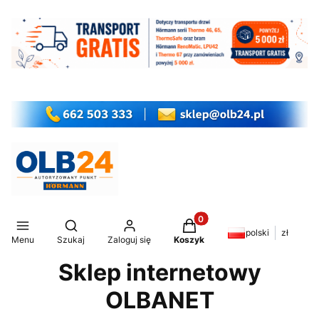
Produkty w koszyku: 0. Z
Otwórz wyszukiwarkę
polski
zł
Menu
Szukaj
Zaloguj się
Koszyk
Sklep internetowy
OLBANET