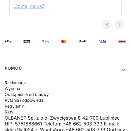
…
Czytaj całość
Linki w stopce
POMOC
Reklamacje
Wycena
Odstąpienie od umowy
Pytania i odpowiedzi
Regulamin
Raty
OLBANET Sp. z o.o. Zwycięstwa 8 42-700 Lubliniec
NIP: 5751888661 Telefon: +48 662 503 333 E-mail:
sklep@olb24.pl WhatsApp: +48 662 503 333 Godziny