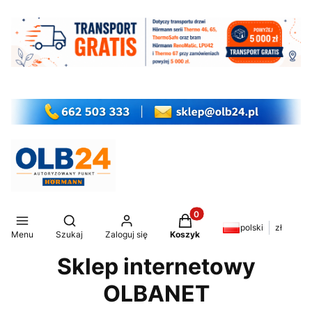
Produkty w koszyku: 0. Z
Otwórz wyszukiwarkę
polski
zł
Menu
Szukaj
Zaloguj się
Koszyk
Sklep internetowy
OLBANET