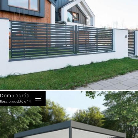
akcesoria
Dom i ogród
Ilość produktów 14