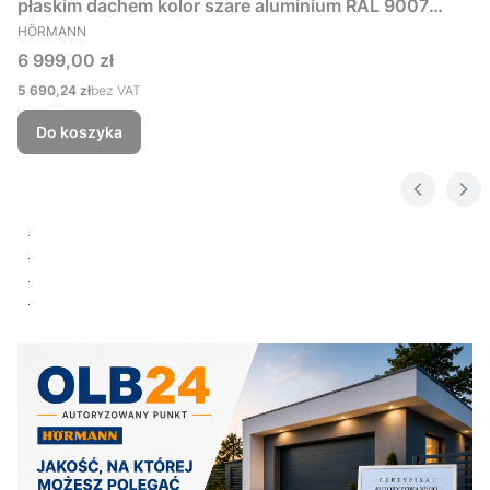
płaskim dachem kolor szare aluminium RAL 9007
PRODUCENT
229x181 cm
HÖRMANN
Cena
6 999,00 zł
Cena
5 690,24 zł
bez VAT
Do koszyka