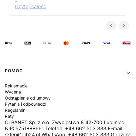
…
Czytaj całość
Linki w stopce
POMOC
Reklamacje
Wycena
Odstąpienie od umowy
Pytania i odpowiedzi
Regulamin
Raty
OLBANET Sp. z o.o. Zwycięstwa 8 42-700 Lubliniec
NIP: 5751888661 Telefon: +48 662 503 333 E-mail:
sklep@olb24.pl WhatsApp: +48 662 503 333 Godziny