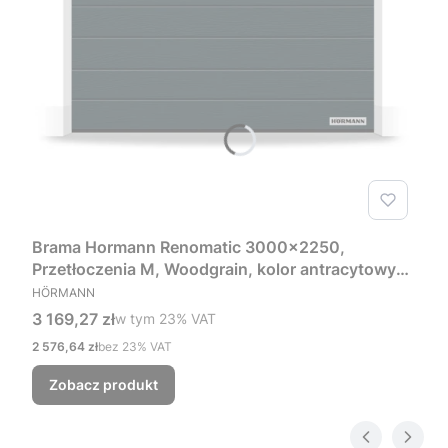
Brama Hormann Renomatic 3000x2250,
Przetłoczenia M, Woodgrain, kolor antracytowy
PRODUCENT
RAL 7016 + Prowadzenie Z
HÖRMANN
Cena brutto
3 169,27 zł
w tym %s VAT
w tym
23%
VAT
Cena netto
2 576,64 zł
bez 23% VAT
Zobacz produkt