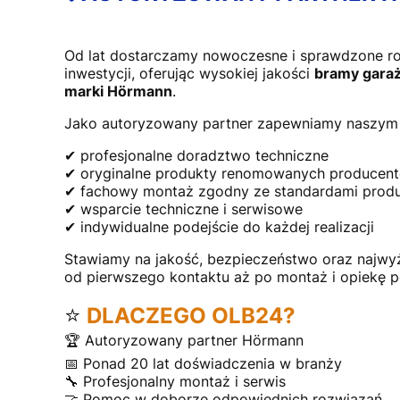
Od lat dostarczamy nowoczesne i sprawdzone r
inwestycji, oferując wysokiej jakości
bramy garaż
marki Hörmann
.
Jako autoryzowany partner zapewniamy naszym 
✔ profesjonalne doradztwo techniczne
✔ oryginalne produkty renomowanych producen
✔ fachowy montaż zgodny ze standardami prod
✔ wsparcie techniczne i serwisowe
✔ indywidualne podejście do każdej realizacji
Stawiamy na jakość, bezpieczeństwo oraz najwy
od pierwszego kontaktu aż po montaż i opiekę 
⭐
DLACZEGO OLB24?
🏆 Autoryzowany partner Hörmann
📅 Ponad 20 lat doświadczenia w branży
🔧 Profesjonalny montaż i serwis
🤝 Pomoc w doborze odpowiednich rozwiązań