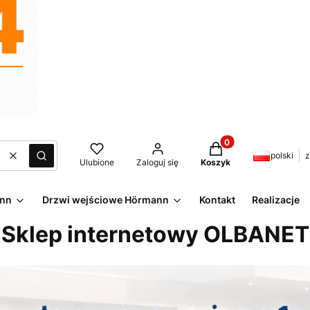
Produkty w koszyku:
polski
z
Wyczyść
Szukaj
Ulubione
Zaloguj się
Koszyk
ann
Drzwi wejściowe Hörmann
Kontakt
Realizacje
Sklep internetowy OLBANET