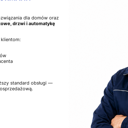
ozwiązania dla domów oraz
owe, drzwi i automatykę
klientom:
tów
ucenta
ższy standard obsługi —
posprzedażową.