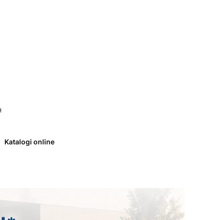
 0. Zobacz szczegóły
ł
Katalogi online