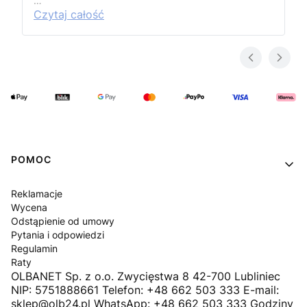
…
Czytaj całość
Linki w stopce
POMOC
Reklamacje
Wycena
Odstąpienie od umowy
Pytania i odpowiedzi
Regulamin
Raty
OLBANET Sp. z o.o. Zwycięstwa 8 42-700 Lubliniec
NIP: 5751888661 Telefon: +48 662 503 333 E-mail:
sklep@olb24.pl WhatsApp: +48 662 503 333 Godziny