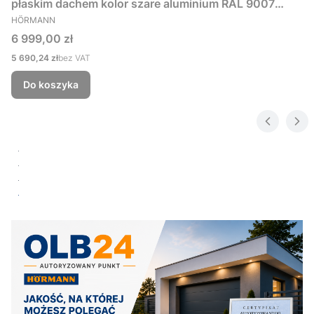
płaskim dachem kolor szare aluminium RAL 9007
PRODUCENT
229x181 cm
HÖRMANN
Cena
6 999,00 zł
Cena
5 690,24 zł
bez VAT
Do koszyka