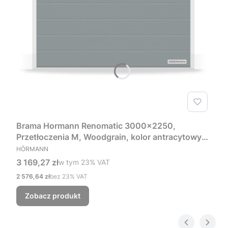
Brama Hormann Renomatic 3000x2250,
Przetłoczenia M, Woodgrain, kolor antracytowy
PRODUCENT
RAL 7016 + Prowadzenie Z
HÖRMANN
Cena brutto
3 169,27 zł
w tym %s VAT
w tym
23%
VAT
Cena netto
2 576,64 zł
bez 23% VAT
Zobacz produkt