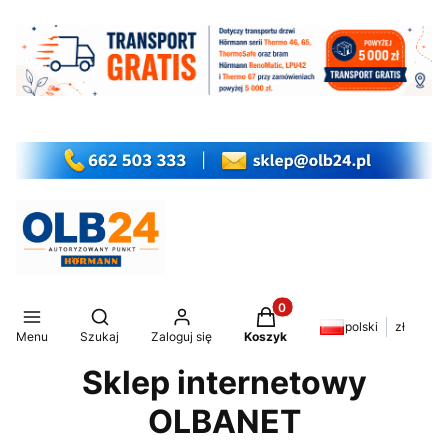
Produkty w koszyku: 0. Z
Otwórz wyszukiwarkę
polski
zł
Menu
Szukaj
Zaloguj się
Koszyk
Sklep internetowy
OLBANET