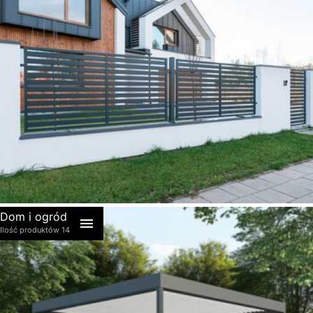
akcesoria
Dom i ogród
Ilość produktów 14