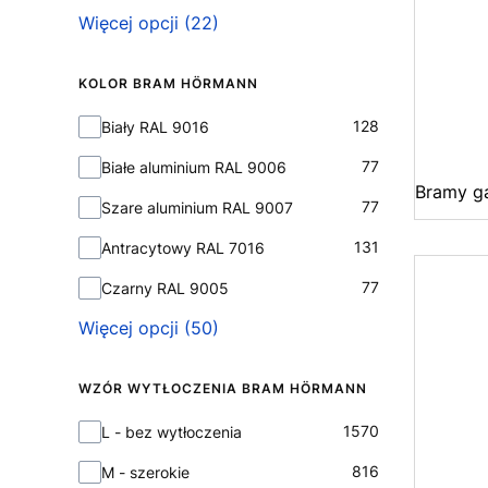
Więcej opcji (22)
KOLOR BRAM HÖRMANN
Kolor bram Hörmann
128
Biały RAL 9016
77
Białe aluminium RAL 9006
Bramy g
77
Szare aluminium RAL 9007
131
Antracytowy RAL 7016
77
Czarny RAL 9005
Więcej opcji (50)
WZÓR WYTŁOCZENIA BRAM HÖRMANN
Wzór wytłoczenia bram Hörmann
1570
L - bez wytłoczenia
816
M - szerokie