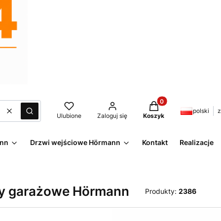
Produkty w koszyku:
polski
z
Wyczyść
Szukaj
Ulubione
Zaloguj się
Koszyk
ann
Drzwi wejściowe Hörmann
Kontakt
Realizacje
y garażowe Hörmann
Produkty:
2386