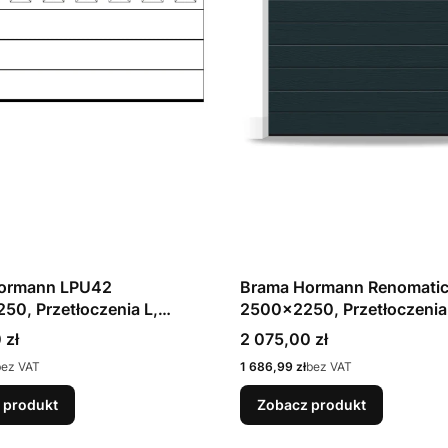
ormann LPU42
Brama Hormann Renomati
0, Przetłoczenia L,
2500x2250, Przetłoczenia
n, kolor biały 9016,
Woodgrain, kolor antracy
Cena
 zł
2 075,00 zł
enie N + okna S2
7016 / OCYNK + Prowadzen
Cena
bez VAT
1 686,99 zł
bez VAT
 produkt
Zobacz produkt