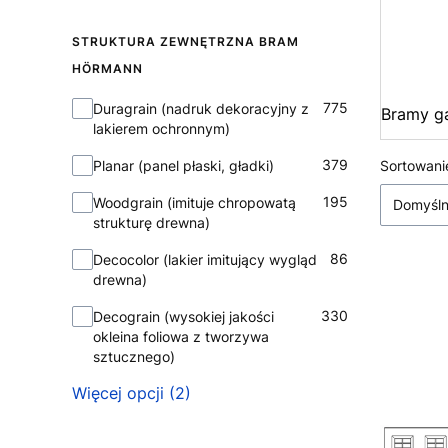
STRUKTURA ZEWNĘTRZNA BRAM
HÖRMANN
Struktura zewnętrzna bram Hörmann
775
Duragrain (nadruk dekoracyjny z
Bramy g
lakierem ochronnym)
Lista
379
Sortowani
Planar (panel płaski, gładki)
195
Woodgrain (imituje chropowatą
Domyśl
strukturę drewna)
86
Decocolor (lakier imitujący wygląd
drewna)
330
Decograin (wysokiej jakości
okleina foliowa z tworzywa
sztucznego)
Więcej opcji (2)