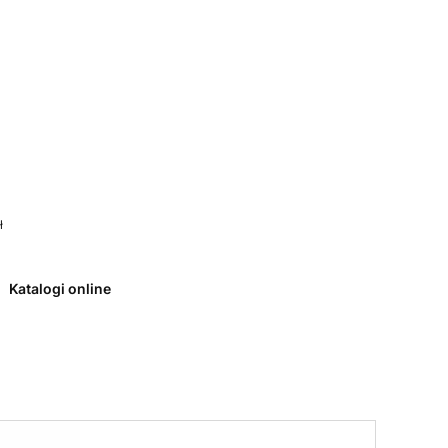
 0. Zobacz szczegóły
ł
Katalogi online