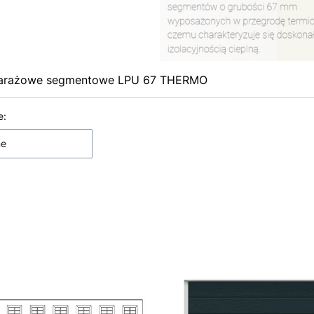
arażowe segmentowe LPU 67 THERMO
 produktów
e:
ne