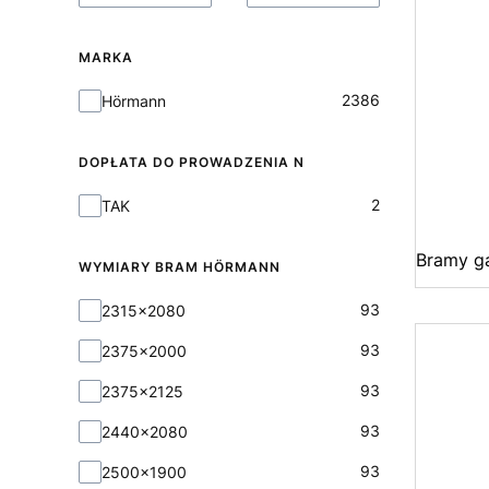
MARKA
Marka
2386
Hörmann
DOPŁATA DO PROWADZENIA N
Dopłata do prowadzenia N
2
TAK
Bramy g
WYMIARY BRAM HÖRMANN
Wymiary bram Hörmann
93
2315x2080
93
2375x2000
93
2375x2125
93
2440x2080
93
2500x1900