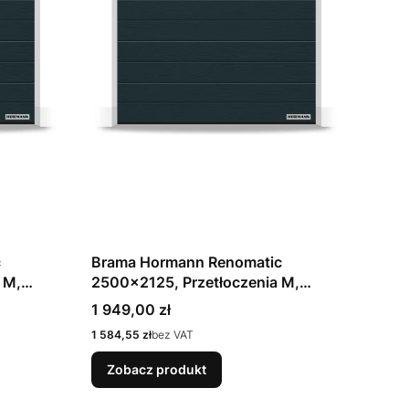
c
Brama Hormann Renomatic
 M,
2500x2125, Przetłoczenia M,
towy RAL
Woodgrain, kolor antracytowy RAL
Cena
1 949,00 zł
ie Z
7016 / OCYNK + Prowadzenie Z
Cena
1 584,55 zł
bez VAT
Zobacz produkt