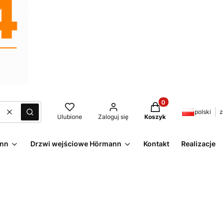
Produkty w koszyku:
polski
z
Wyczyść
Szukaj
Ulubione
Zaloguj się
Koszyk
ann
Drzwi wejściowe Hörmann
Kontakt
Realizacje