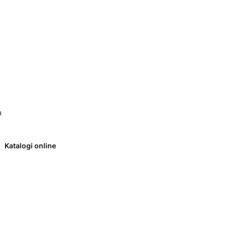
 0. Zobacz szczegóły
ł
Katalogi online