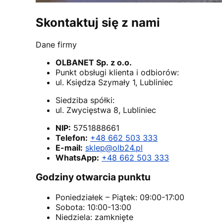
Skontaktuj się z nami
Dane firmy
OLBANET Sp. z o.o.
Punkt obsługi klienta i odbiorów:
ul. Księdza Szymały 1, Lubliniec
Siedziba spółki:
ul. Zwycięstwa 8, Lubliniec
NIP:
5751888661
Telefon:
+48 662 503 333
E-mail:
sklep@olb24.pl
WhatsApp:
+48 662 503 333
Godziny otwarcia punktu
Poniedziałek – Piątek: 09:00-17:00
Sobota: 10:00-13:00
Niedziela: zamknięte