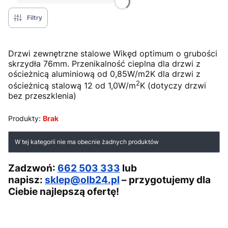
Filtry
Drzwi zewnętrzne stalowe Wikęd optimum o grubości
skrzydła 76mm. Przenikalność cieplna dla drzwi z
ościeżnicą aluminiową od 0,85W/m2K dla drzwi z
2
ościeżnicą stalową 12 od 1,0W/m
K (dotyczy drzwi
bez przeszklenia)
Produkty:
Brak
Lista produktów
W tej kategorii nie ma obecnie żadnych produktów
Zadzwoń:
662 503 333
lub
napisz:
sklep@olb24.pl
– przygotujemy dla
Ciebie najlepszą ofertę!