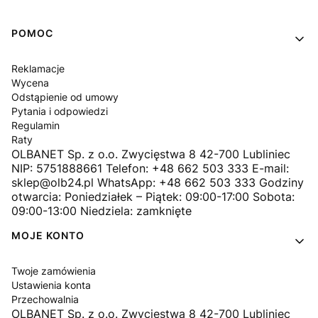
Linki w stopce
POMOC
Reklamacje
Wycena
Odstąpienie od umowy
Pytania i odpowiedzi
Regulamin
Raty
OLBANET Sp. z o.o. Zwycięstwa 8 42-700 Lubliniec
NIP: 5751888661 Telefon: +48 662 503 333 E-mail:
sklep@olb24.pl WhatsApp: +48 662 503 333 Godziny
otwarcia: Poniedziałek – Piątek: 09:00-17:00 Sobota:
09:00-13:00 Niedziela: zamknięte
MOJE KONTO
Twoje zamówienia
Ustawienia konta
Przechowalnia
OLBANET Sp. z o.o. Zwycięstwa 8 42-700 Lubliniec