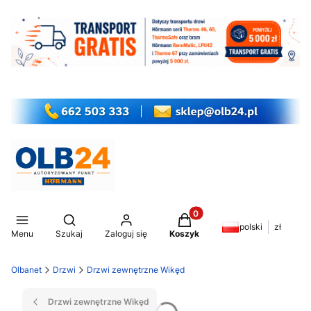
Produkty w koszyku: 0. Z
Otwórz wyszukiwarkę
polski
zł
Menu
Szukaj
Zaloguj się
Koszyk
Olbanet
Drzwi
Drzwi zewnętrzne Wikęd
Drzwi zewnętrzne Wikęd