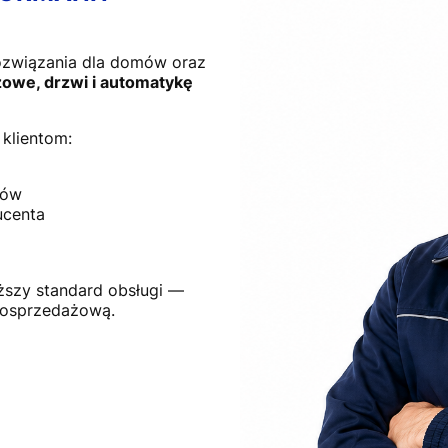
ozwiązania dla domów oraz
owe, drzwi i automatykę
klientom:
tów
ucenta
ższy standard obsługi —
posprzedażową.