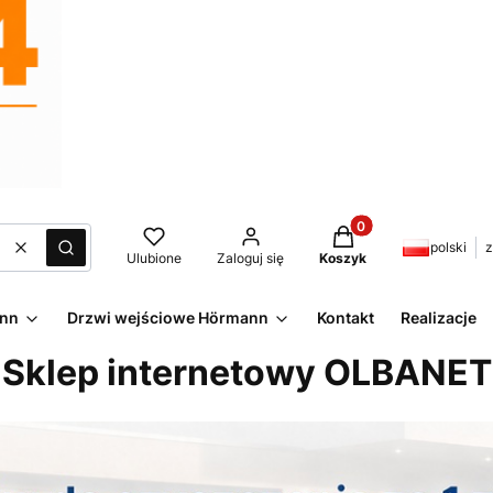
Produkty w koszyku:
polski
z
Wyczyść
Szukaj
Ulubione
Zaloguj się
Koszyk
ann
Drzwi wejściowe Hörmann
Kontakt
Realizacje
Sklep internetowy OLBANET