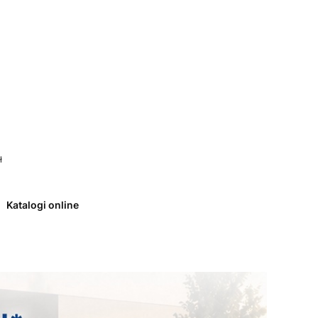
 0. Zobacz szczegóły
ł
Katalogi online