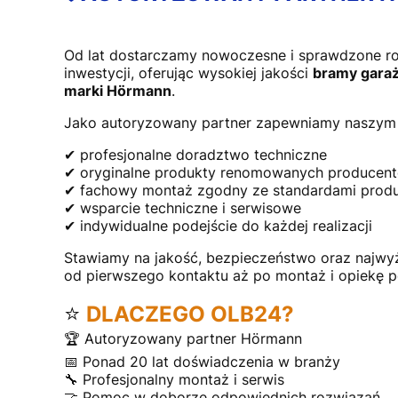
Od lat dostarczamy nowoczesne i sprawdzone r
inwestycji, oferując wysokiej jakości
bramy garaż
marki Hörmann
.
Jako autoryzowany partner zapewniamy naszym 
✔ profesjonalne doradztwo techniczne
✔ oryginalne produkty renomowanych producen
✔ fachowy montaż zgodny ze standardami prod
✔ wsparcie techniczne i serwisowe
✔ indywidualne podejście do każdej realizacji
Stawiamy na jakość, bezpieczeństwo oraz najwy
od pierwszego kontaktu aż po montaż i opiekę 
⭐
DLACZEGO OLB24?
🏆 Autoryzowany partner Hörmann
📅 Ponad 20 lat doświadczenia w branży
🔧 Profesjonalny montaż i serwis
🤝 Pomoc w doborze odpowiednich rozwiązań