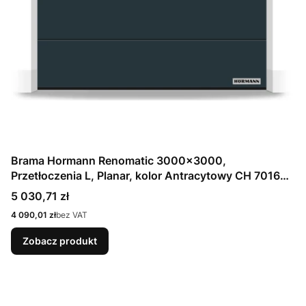
Brama Hormann Renomatic 3000x3000,
Przetłoczenia L, Planar, kolor Antracytowy CH 7016
Matt deluxe + Prowadzenie N
Cena
5 030,71 zł
Cena
4 090,01 zł
bez VAT
Zobacz produkt