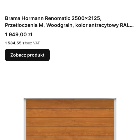
Brama Hormann Renomatic 2500x2125,
Przetłoczenia M, Woodgrain, kolor antracytowy RAL
7016 / OCYNK + Prowadzenie Z
Cena
1 949,00 zł
Cena
1 584,55 zł
bez VAT
Zobacz produkt