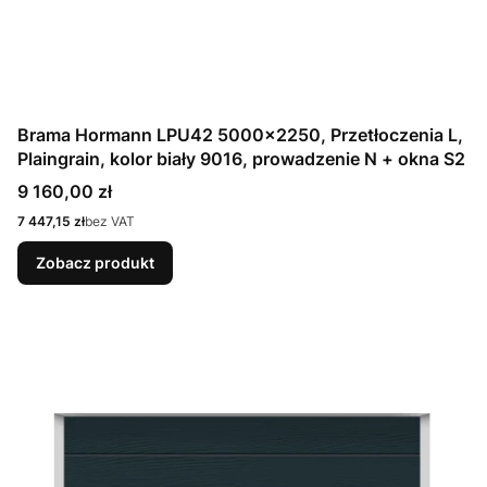
Brama Hormann LPU42 5000x2250, Przetłoczenia L,
Plaingrain, kolor biały 9016, prowadzenie N + okna S2
Cena
9 160,00 zł
Cena
7 447,15 zł
bez VAT
Zobacz produkt