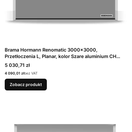
Brama Hormann Renomatic 3000x3000,
Przetłoczenia L, Planar, kolor Szare aluminium CH
9007 Matt deluxe + Prowadzenie N
Cena
5 030,71 zł
Cena
4 090,01 zł
bez VAT
Zobacz produkt