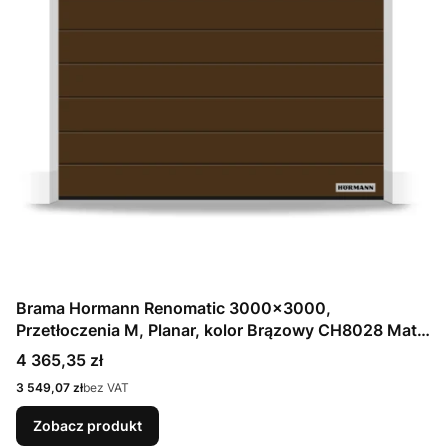
Brama Hormann Renomatic 3000x3000,
Przetłoczenia M, Planar, kolor Brązowy CH8028 Matt
deluxe + Prowadzenie N
Cena
4 365,35 zł
Cena
3 549,07 zł
bez VAT
Zobacz produkt