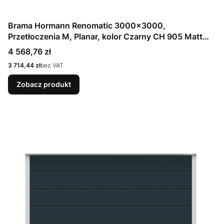
Brama Hormann Renomatic 3000x3000,
Przetłoczenia M, Planar, kolor Czarny CH 905 Matt
deluxe + Prowadzenie N
Cena
4 568,76 zł
Cena
3 714,44 zł
bez VAT
Zobacz produkt