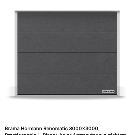
Brama Hormann Renomatic 3000x3000,
Przetłoczenia L, Planar, kolor Antracytowy z efektem