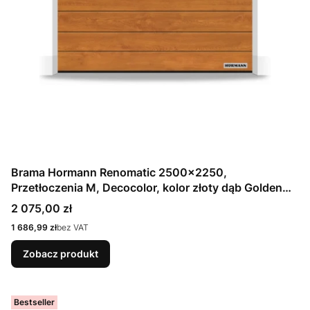
Brama Hormann Renomatic 2500x2250,
Przetłoczenia M, Decocolor, kolor złoty dąb Golden
Oak / OCYNK + Prowadzenie Z
Cena
2 075,00 zł
Cena
1 686,99 zł
bez VAT
Zobacz produkt
Bestseller