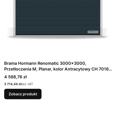
Brama Hormann Renomatic 3000x3000,
Przetłoczenia M, Planar, kolor Antracytowy CH 7016
Matt deluxe + Prowadzenie N
Cena
4 568,76 zł
Cena
3 714,44 zł
bez VAT
Zobacz produkt