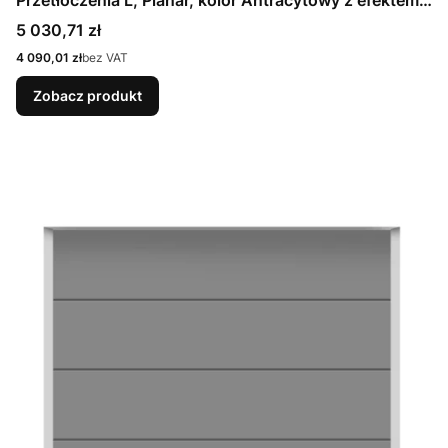
metalicznym CH 703 Matt deluxe + Prowadzenie N
Cena
5 030,71 zł
Cena
4 090,01 zł
bez VAT
Zobacz produkt