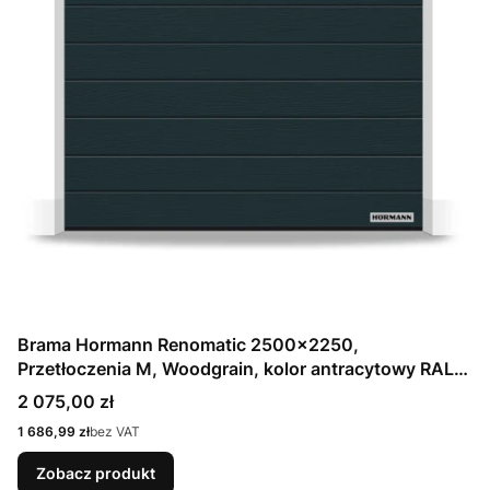
Brama Hormann Renomatic 2500x2250,
Przetłoczenia M, Woodgrain, kolor antracytowy RAL
7016 / OCYNK + Prowadzenie Z
Cena
2 075,00 zł
Cena
1 686,99 zł
bez VAT
Zobacz produkt