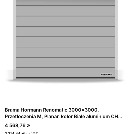
Brama Hormann Renomatic 3000x3000,
Przetłoczenia M, Planar, kolor Białe aluminium CH
9006 Matt deluxe + Prowadzenie N
Cena
4 568,76 zł
Cena
3 714,44 zł
bez VAT