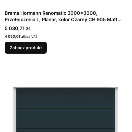
Brama Hormann Renomatic 3000x3000,
Przetłoczenia L, Planar, kolor Czarny CH 905 Matt
deluxe + Prowadzenie N
Cena
5 030,71 zł
Cena
4 090,01 zł
bez VAT
Zobacz produkt