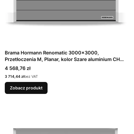
Brama Hormann Renomatic 3000x3000,
Przetłoczenia M, Planar, kolor Szare aluminium CH
9007 Matt deluxe + Prowadzenie N
Cena
4 568,76 zł
Cena
3 714,44 zł
bez VAT
Zobacz produkt