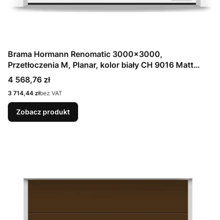
Brama Hormann Renomatic 3000x3000,
Przetłoczenia M, Planar, kolor biały CH 9016 Matt
deluxe + Prowadzenie N
Cena
4 568,76 zł
Cena
3 714,44 zł
bez VAT
Zobacz produkt