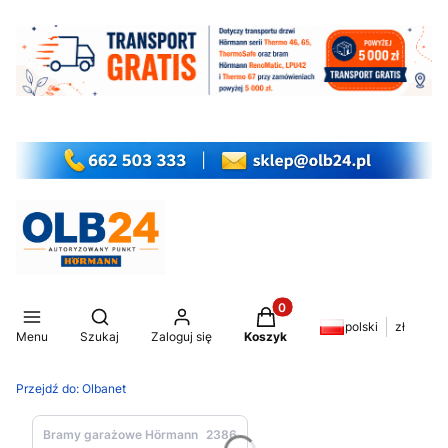
Produkty w koszyku: 0. Z
Otwórz wyszukiwarkę
polski
zł
Menu
Szukaj
Zaloguj się
Koszyk
Przejdź do:
Olbanet
Bramy garażowe Hörmann
2386