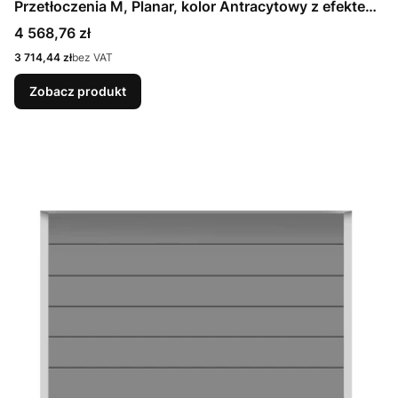
Przetłoczenia M, Planar, kolor Antracytowy z efektem
metalicznym CH 703 Matt deluxe + Prowadzenie N
Cena
4 568,76 zł
Cena
3 714,44 zł
bez VAT
Zobacz produkt