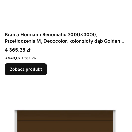
Brama Hormann Renomatic 3000x3000,
Przetłoczenia M, Decocolor, kolor złoty dąb Golden
Oak + Prowadzenie N
Cena
4 365,35 zł
Cena
3 549,07 zł
bez VAT
Zobacz produkt