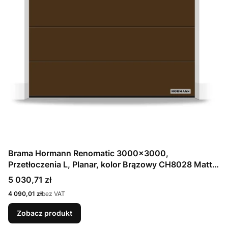
Brama Hormann Renomatic 3000x3000,
Przetłoczenia L, Planar, kolor Brązowy CH8028 Matt
deluxe + Prowadzenie N
Cena
5 030,71 zł
Cena
4 090,01 zł
bez VAT
Zobacz produkt