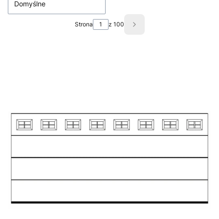
Domyślne
Strona
z 100
Następne produkty