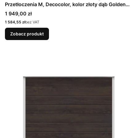
Przetłoczenia M, Decocolor, kolor złoty dąb Golden
Oak / OCYNK + Prowadzenie Z
Cena
1 949,00 zł
Cena
1 584,55 zł
bez VAT
Zobacz produkt