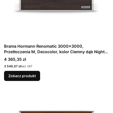
Brama Hormann Renomatic 3000x3000,
Przetłoczenia M, Decocolor, kolor Ciemny dąb Night
Oak + Prowadzenie N
Cena
4 365,35 zł
Cena
3 549,07 zł
bez VAT
Zobacz produkt