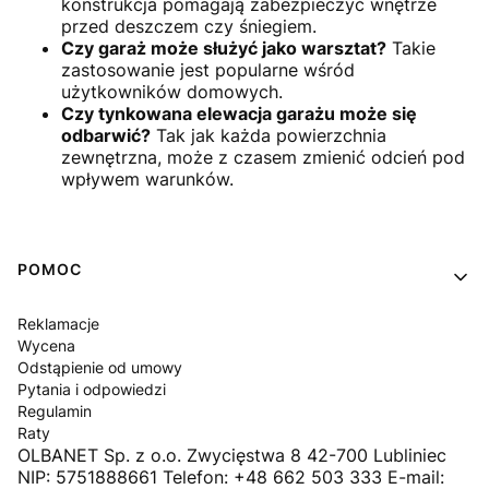
konstrukcja pomagają zabezpieczyć wnętrze
przed deszczem czy śniegiem.
Czy garaż może służyć jako warsztat?
Takie
zastosowanie jest popularne wśród
użytkowników domowych.
Czy tynkowana elewacja garażu może się
odbarwić?
Tak jak każda powierzchnia
zewnętrzna, może z czasem zmienić odcień pod
wpływem warunków.
Linki w stopce
POMOC
Reklamacje
Wycena
Odstąpienie od umowy
Pytania i odpowiedzi
Regulamin
Raty
OLBANET Sp. z o.o. Zwycięstwa 8 42-700 Lubliniec
NIP: 5751888661 Telefon: +48 662 503 333 E-mail: