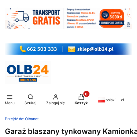
Produkty w koszyku: 0. Z
Otwórz wyszukiwarkę
polski
zł
Menu
Szukaj
Zaloguj się
Koszyk
Przejdź do:
Olbanet
Garaż blaszany tynkowany Kamionka 