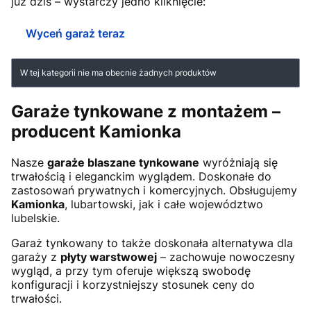
już dziś – wystarczy jedno kliknięcie:
Wyceń garaż teraz
Lista produktów
W tej kategorii nie ma obecnie żadnych produktów
Garaże tynkowane z montażem –
producent Kamionka
Nasze
garaże blaszane tynkowane
wyróżniają się
trwałością i eleganckim wyglądem. Doskonałe do
zastosowań prywatnych i komercyjnych. Obsługujemy
Kamionka
, lubartowski, jak i całe województwo
lubelskie.
Garaż tynkowany to także doskonała alternatywa dla
garaży z
płyty warstwowej
– zachowuje nowoczesny
wygląd, a przy tym oferuje większą swobodę
konfiguracji i korzystniejszy stosunek ceny do
trwałości.