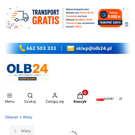
Produkty w koszyku: 0. Z
Otwórz wyszukiwarkę
polski
zł
Menu
Szukaj
Zaloguj się
Koszyk
Olbanet
Wiaty
Wiaty