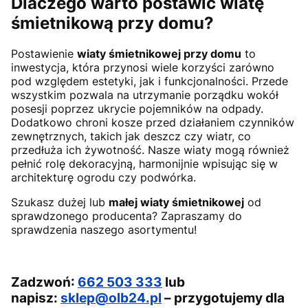
Dlaczego warto postawić wiatę
śmietnikową przy domu?
Postawienie
wiaty śmietnikowej przy domu
to
inwestycja, która przynosi wiele korzyści zarówno
pod względem estetyki, jak i funkcjonalności. Przede
wszystkim pozwala na utrzymanie porządku wokół
posesji poprzez ukrycie pojemników na odpady.
Dodatkowo chroni kosze przed działaniem czynników
zewnętrznych, takich jak deszcz czy wiatr, co
przedłuża ich żywotność. Nasze wiaty mogą również
pełnić rolę dekoracyjną, harmonijnie wpisując się w
architekturę ogrodu czy podwórka.
Szukasz dużej lub
małej wiaty śmietnikowej
od
sprawdzonego producenta? Zapraszamy do
sprawdzenia naszego asortymentu!
Zadzwoń:
662 503 333
lub
napisz:
sklep@olb24.pl
– przygotujemy dla