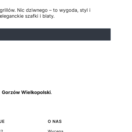
illów. Nic dziwnego – to wygoda, styl i
eganckie szafki i blaty.
o
Gorzów Wielkopolski
.
JE
O NAS
ć?
Wycena