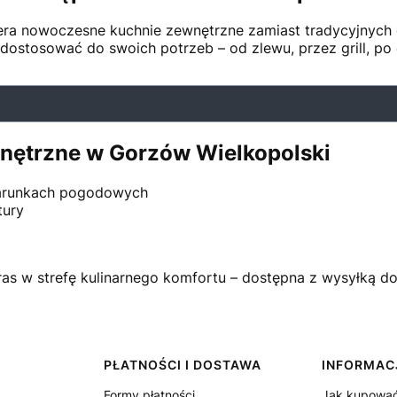
ra nowoczesne kuchnie zewnętrzne zamiast tradycyjnych gr
stosować do swoich potrzeb – od zlewu, przez grill, po el
wnętrzne w Gorzów Wielkopolski
warunkach pogodowych
tury
ras w strefę kulinarnego komfortu – dostępna z wysyłką d
PŁATNOŚCI I DOSTAWA
INFORMAC
Formy płatności
Jak kupowa