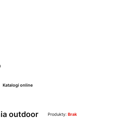
 0. Zobacz szczegóły
ł
Katalogi online
ia outdoor
Produkty:
Brak