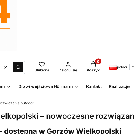
Produkty w koszyku:
polski
z
Wyczyść
Szukaj
Ulubione
Zaloguj się
Koszyk
ann
Drzwi wejściowe Hörmann
Kontakt
Realizacje
rozwiązania outdoor
lkopolski – nowoczesne rozwiązan
 – dostępna w Gorzów Wielkopolski