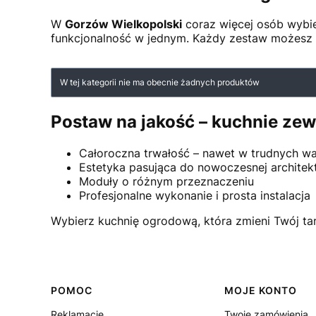
W
Gorzów Wielkopolski
coraz więcej osób wybie
funkcjonalność w jednym. Każdy zestaw możesz do
Lista produktów
W tej kategorii nie ma obecnie żadnych produktów
Postaw na jakość – kuchnie ze
Całoroczna trwałość – nawet w trudnych 
Estetyka pasująca do nowoczesnej architek
Moduły o różnym przeznaczeniu
Profesjonalne wykonanie i prosta instalacja
Wybierz kuchnię ogrodową, która zmieni Twój ta
Linki w stopce
POMOC
MOJE KONTO
Reklamacje
Twoje zamówienia