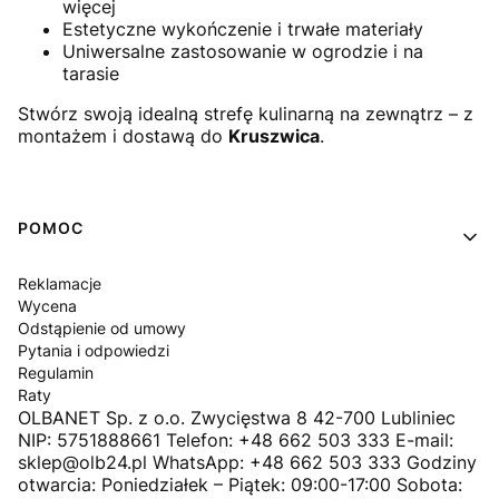
więcej
Estetyczne wykończenie i trwałe materiały
Uniwersalne zastosowanie w ogrodzie i na
tarasie
Stwórz swoją idealną strefę kulinarną na zewnątrz – z
montażem i dostawą do
Kruszwica
.
Linki w stopce
POMOC
Reklamacje
Wycena
Odstąpienie od umowy
Pytania i odpowiedzi
Regulamin
Raty
OLBANET Sp. z o.o. Zwycięstwa 8 42-700 Lubliniec
NIP: 5751888661 Telefon: +48 662 503 333 E-mail:
sklep@olb24.pl WhatsApp: +48 662 503 333 Godziny
otwarcia: Poniedziałek – Piątek: 09:00-17:00 Sobota: