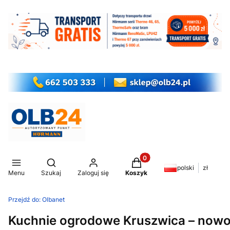
Produkty w koszyku: 0. Z
Otwórz wyszukiwarkę
polski
zł
Menu
Szukaj
Zaloguj się
Koszyk
Przejdź do:
Olbanet
Kuchnie ogrodowe Kruszwica – nowo