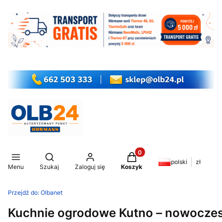
Produkty w koszyku: 0. Z
Otwórz wyszukiwarkę
polski
zł
Menu
Szukaj
Zaloguj się
Koszyk
Przejdź do:
Olbanet
Kuchnie ogrodowe Kutno – nowoczes