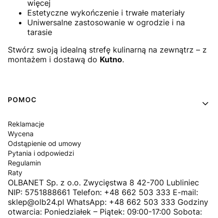
więcej
Estetyczne wykończenie i trwałe materiały
Uniwersalne zastosowanie w ogrodzie i na
tarasie
Stwórz swoją idealną strefę kulinarną na zewnątrz – z
montażem i dostawą do
Kutno
.
Linki w stopce
POMOC
Reklamacje
Wycena
Odstąpienie od umowy
Pytania i odpowiedzi
Regulamin
Raty
OLBANET Sp. z o.o. Zwycięstwa 8 42-700 Lubliniec
NIP: 5751888661 Telefon: +48 662 503 333 E-mail:
sklep@olb24.pl WhatsApp: +48 662 503 333 Godziny
otwarcia: Poniedziałek – Piątek: 09:00-17:00 Sobota: