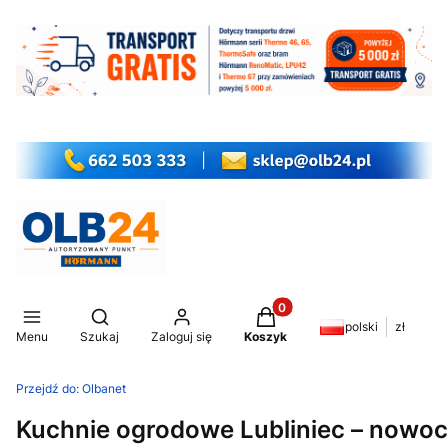
Produkty w koszyku: 0. Z
Otwórz wyszukiwarkę
polski
zł
Menu
Szukaj
Zaloguj się
Koszyk
Przejdź do:
Olbanet
Kuchnie ogrodowe Lubliniec – nowoc