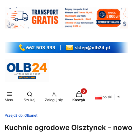
Produkty w koszyku: 0. Z
Otwórz wyszukiwarkę
polski
zł
Menu
Szukaj
Zaloguj się
Koszyk
Przejdź do:
Olbanet
Kuchnie ogrodowe Olsztynek – nowo