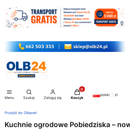
Produkty w koszyku: 0. Z
Otwórz wyszukiwarkę
polski
zł
Menu
Szukaj
Zaloguj się
Koszyk
Przejdź do:
Olbanet
Kuchnie ogrodowe Pobiedziska – no